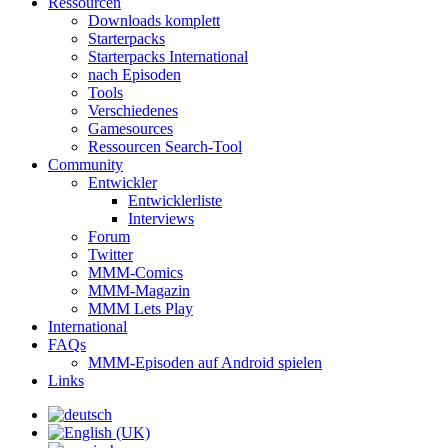
Ressourcen
Downloads komplett
Starterpacks
Starterpacks International
nach Episoden
Tools
Verschiedenes
Gamesources
Ressourcen Search-Tool
Community
Entwickler
Entwicklerliste
Interviews
Forum
Twitter
MMM-Comics
MMM-Magazin
MMM Lets Play
International
FAQs
MMM-Episoden auf Android spielen
Links