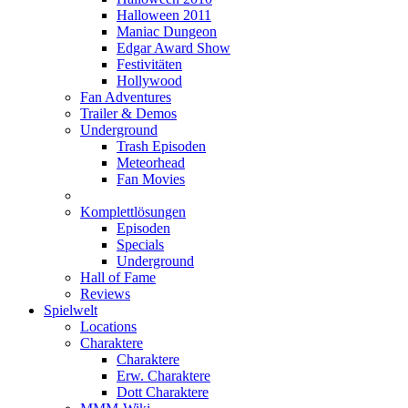
Halloween 2011
Maniac Dungeon
Edgar Award Show
Festivitäten
Hollywood
Fan Adventures
Trailer & Demos
Underground
Trash Episoden
Meteorhead
Fan Movies
Komplettlösungen
Episoden
Specials
Underground
Hall of Fame
Reviews
Spielwelt
Locations
Charaktere
Charaktere
Erw. Charaktere
Dott Charaktere