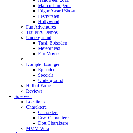
Halloween 2011
Maniac Dungeon
Edgar Award Show
Festivitäten
Hollywood
Fan Adventures
Trailer & Demos
Underground
Trash Episoden
Meteorhead
Fan Movies
Komplettlösungen
Episoden
Specials
Underground
Hall of Fame
Reviews
Spielwelt
Locations
Charaktere
Charaktere
Erw. Charaktere
Dott Charaktere
MMM-Wiki