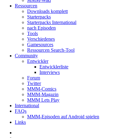
MMM-Wiki
Ressourcen
Downloads komplett
Starterpacks
Starterpacks International
nach Episoden
Tools
Verschiedenes
Gamesources
Ressourcen Search-Tool
Community
Entwickler
Entwicklerliste
Interviews
Forum
Twitter
MMM-Comics
MMM-Magazin
MMM Lets Play
International
FAQs
MMM-Episoden auf Android spielen
Links