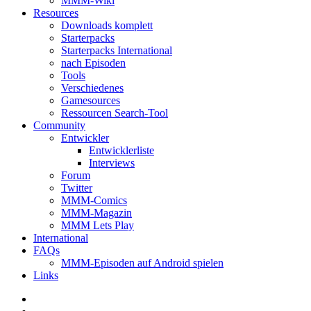
MMM-Wiki
Resources
Downloads komplett
Starterpacks
Starterpacks International
nach Episoden
Tools
Verschiedenes
Gamesources
Ressourcen Search-Tool
Community
Entwickler
Entwicklerliste
Interviews
Forum
Twitter
MMM-Comics
MMM-Magazin
MMM Lets Play
International
FAQs
MMM-Episoden auf Android spielen
Links