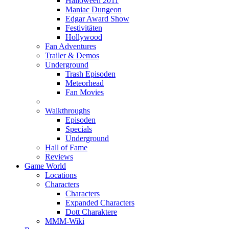
Halloween 2011
Maniac Dungeon
Edgar Award Show
Festivitäten
Hollywood
Fan Adventures
Trailer & Demos
Underground
Trash Episoden
Meteorhead
Fan Movies
Walkthroughs
Episoden
Specials
Underground
Hall of Fame
Reviews
Game World
Locations
Characters
Characters
Expanded Characters
Dott Charaktere
MMM-Wiki