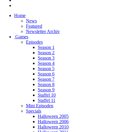
Home
News
Featured
Newsletter Archiv
Games
Episodes
Season 1
Season 2
Season 3
Season 4
Season 5
Season 6
Season 7
Season 8
Season 9
Staffel 10
Staffel 11
Mini Episoden
Specials
Halloween 2005
Halloween 2006
Halloween 2010