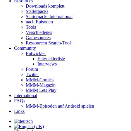
Resources
Downloads komplett
Starterpacks
Starterpacks International
nach Episoden
Tools
Verschiedenes
Gamesources
Ressourcen Search-Tool
Community
Entwickler
Entwicklerliste
Interviews
Forum
Twitter
MMM-Comics
MMM-Magazin
MMM Lets Play
International
FAQs
MMM-Episoden auf Android spielen
Links