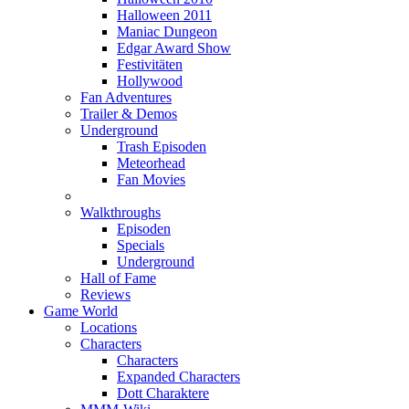
Halloween 2011
Maniac Dungeon
Edgar Award Show
Festivitäten
Hollywood
Fan Adventures
Trailer & Demos
Underground
Trash Episoden
Meteorhead
Fan Movies
Walkthroughs
Episoden
Specials
Underground
Hall of Fame
Reviews
Game World
Locations
Characters
Characters
Expanded Characters
Dott Charaktere