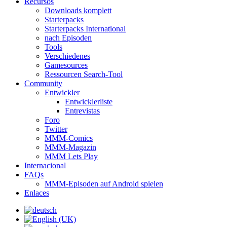
Recursos
Downloads komplett
Starterpacks
Starterpacks International
nach Episoden
Tools
Verschiedenes
Gamesources
Ressourcen Search-Tool
Community
Entwickler
Entwicklerliste
Entrevistas
Foro
Twitter
MMM-Comics
MMM-Magazin
MMM Lets Play
Internacional
FAQs
MMM-Episoden auf Android spielen
Enlaces