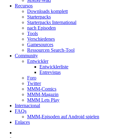
MMM-Wiki
Recursos
Downloads komplett
Starterpacks
Starterpacks International
nach Episoden
Tools
Verschiedenes
Gamesources
Ressourcen Search-Tool
Community
Entwickler
Entwicklerliste
Entrevistas
Foro
Twitter
MMM-Comics
MMM-Magazin
MMM Lets Play
Internacional
FAQs
MMM-Episoden auf Android spielen
Enlaces