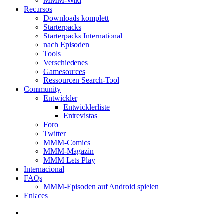
MMM-Wiki
Recursos
Downloads komplett
Starterpacks
Starterpacks International
nach Episoden
Tools
Verschiedenes
Gamesources
Ressourcen Search-Tool
Community
Entwickler
Entwicklerliste
Entrevistas
Foro
Twitter
MMM-Comics
MMM-Magazin
MMM Lets Play
Internacional
FAQs
MMM-Episoden auf Android spielen
Enlaces