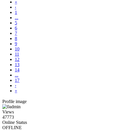
«
‹
1
...
5
6
7
8
9
10
11
12
13
14
...
17
›
»
Profile image
Views
47773
Online Status
OFFLINE