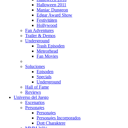
Halloween 2011
Maniac Dungeon
Edgar Award Show
Festivitäten
Hollywood
Fan Adventures
Trailer & Demos
Underground
Trash Episoden
Meteorhead
Fan Movies
Soluciones
Episoden
Specials
Underground
Hall of Fame
Reviews
Universo del Juego
Escenarios
Personajes
Personajes
Personajes Incorporados
Dott Charaktere