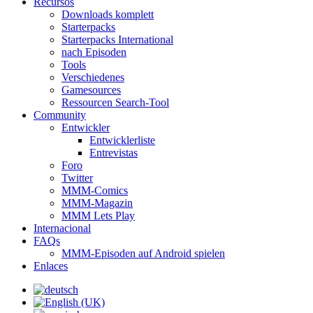
Recursos
Downloads komplett
Starterpacks
Starterpacks International
nach Episoden
Tools
Verschiedenes
Gamesources
Ressourcen Search-Tool
Community
Entwickler
Entwicklerliste
Entrevistas
Foro
Twitter
MMM-Comics
MMM-Magazin
MMM Lets Play
Internacional
FAQs
MMM-Episoden auf Android spielen
Enlaces