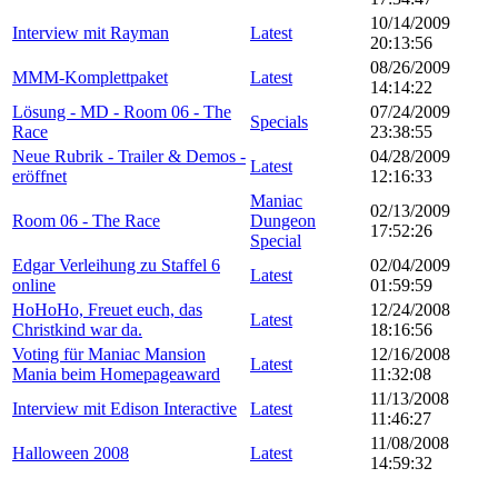
10/14/2009
Interview mit Rayman
Latest
20:13:56
08/26/2009
MMM-Komplettpaket
Latest
14:14:22
Lösung - MD - Room 06 - The
07/24/2009
Specials
Race
23:38:55
Neue Rubrik - Trailer & Demos -
04/28/2009
Latest
eröffnet
12:16:33
Maniac
02/13/2009
Room 06 - The Race
Dungeon
17:52:26
Special
Edgar Verleihung zu Staffel 6
02/04/2009
Latest
online
01:59:59
HoHoHo, Freuet euch, das
12/24/2008
Latest
Christkind war da.
18:16:56
Voting für Maniac Mansion
12/16/2008
Latest
Mania beim Homepageaward
11:32:08
11/13/2008
Interview mit Edison Interactive
Latest
11:46:27
11/08/2008
Halloween 2008
Latest
14:59:32