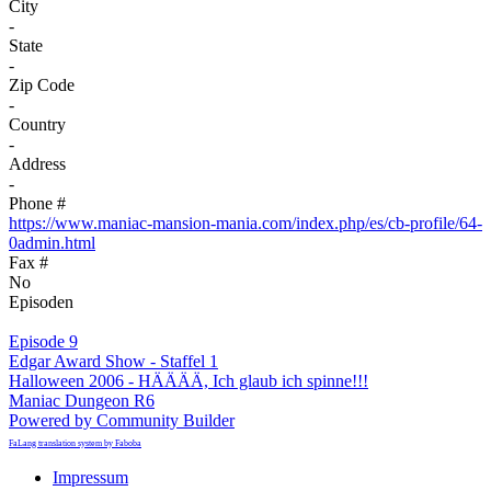
City
-
State
-
Zip Code
-
Country
-
Address
-
Phone #
https://www.maniac-mansion-mania.com/index.php/es/cb-profile/64-
0admin.html
Fax #
No
Episoden
Episode 9
Edgar Award Show - Staffel 1
Halloween 2006 - HÄÄÄÄ, Ich glaub ich spinne!!!
Maniac Dungeon R6
Powered by Community Builder
FaLang translation system by Faboba
Impressum