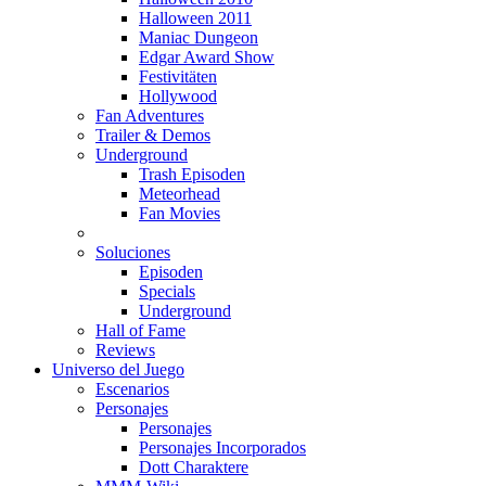
Halloween 2011
Maniac Dungeon
Edgar Award Show
Festivitäten
Hollywood
Fan Adventures
Trailer & Demos
Underground
Trash Episoden
Meteorhead
Fan Movies
Soluciones
Episoden
Specials
Underground
Hall of Fame
Reviews
Universo del Juego
Escenarios
Personajes
Personajes
Personajes Incorporados
Dott Charaktere