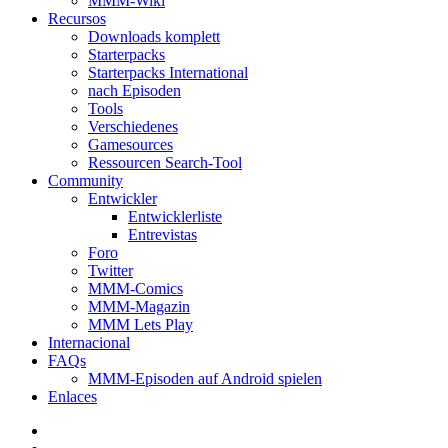
MMM-Wiki
Recursos
Downloads komplett
Starterpacks
Starterpacks International
nach Episoden
Tools
Verschiedenes
Gamesources
Ressourcen Search-Tool
Community
Entwickler
Entwicklerliste
Entrevistas
Foro
Twitter
MMM-Comics
MMM-Magazin
MMM Lets Play
Internacional
FAQs
MMM-Episoden auf Android spielen
Enlaces