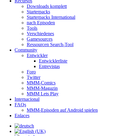
Recursos
Downloads komplett
Starterpacks
Starterpacks International
nach Episoden
Tools
Verschiedenes
Gamesources
Ressourcen Search-Tool
Community
Entwickler
Entwicklerliste
Entrevistas
Foro
Twitter
MMM-Comics
MMM-Magazin
MMM Lets Play
Internacional
FAQs
MMM-Episoden auf Android spielen
Enlaces