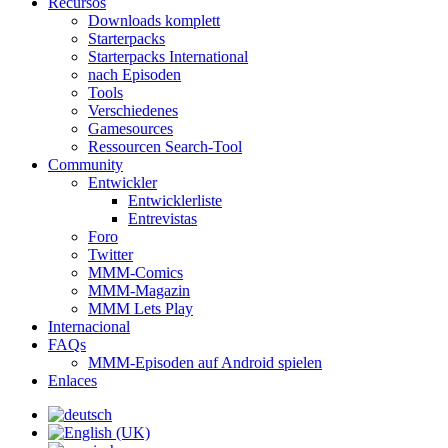
Recursos
Downloads komplett
Starterpacks
Starterpacks International
nach Episoden
Tools
Verschiedenes
Gamesources
Ressourcen Search-Tool
Community
Entwickler
Entwicklerliste
Entrevistas
Foro
Twitter
MMM-Comics
MMM-Magazin
MMM Lets Play
Internacional
FAQs
MMM-Episoden auf Android spielen
Enlaces