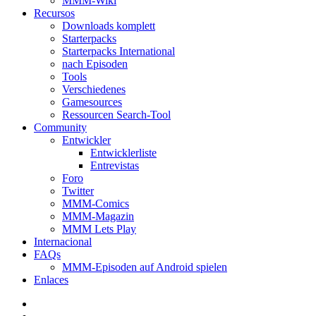
MMM-Wiki
Recursos
Downloads komplett
Starterpacks
Starterpacks International
nach Episoden
Tools
Verschiedenes
Gamesources
Ressourcen Search-Tool
Community
Entwickler
Entwicklerliste
Entrevistas
Foro
Twitter
MMM-Comics
MMM-Magazin
MMM Lets Play
Internacional
FAQs
MMM-Episoden auf Android spielen
Enlaces