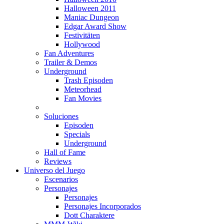
Halloween 2011
Maniac Dungeon
Edgar Award Show
Festivitäten
Hollywood
Fan Adventures
Trailer & Demos
Underground
Trash Episoden
Meteorhead
Fan Movies
Soluciones
Episoden
Specials
Underground
Hall of Fame
Reviews
Universo del Juego
Escenarios
Personajes
Personajes
Personajes Incorporados
Dott Charaktere