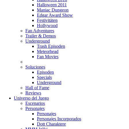
Halloween 2011
Maniac Dungeon
Edgar Award Show
Festivitäten
Hollywood
Fan Adventures
Trailer & Demos
Underground
Trash Episoden
Meteorhead
Fan Movies
Soluciones
Episoden
Specials
Underground
Hall of Fame
Reviews
Universo del Juego
Escenarios
Personajes
Personajes
Personajes Incorporados
Dott Charaktere