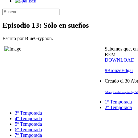
Episodio 13: Sólo en sueños
Escrito por BlueGryphon.
Sabemos que, en 
REM
DOWNLOAD
#BronzeEdgar
Creado el
30 Abr
FaLang translation system by Fa
1º Temporada
2º Temporada
3º Temporada
4º Temporada
5º Temporada
6º Temporada
7º Temporada