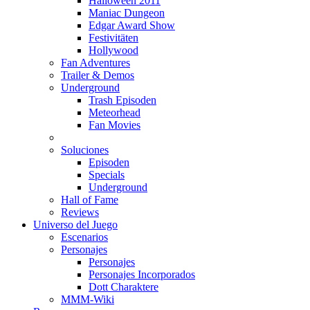
Halloween 2011
Maniac Dungeon
Edgar Award Show
Festivitäten
Hollywood
Fan Adventures
Trailer & Demos
Underground
Trash Episoden
Meteorhead
Fan Movies
Soluciones
Episoden
Specials
Underground
Hall of Fame
Reviews
Universo del Juego
Escenarios
Personajes
Personajes
Personajes Incorporados
Dott Charaktere
MMM-Wiki