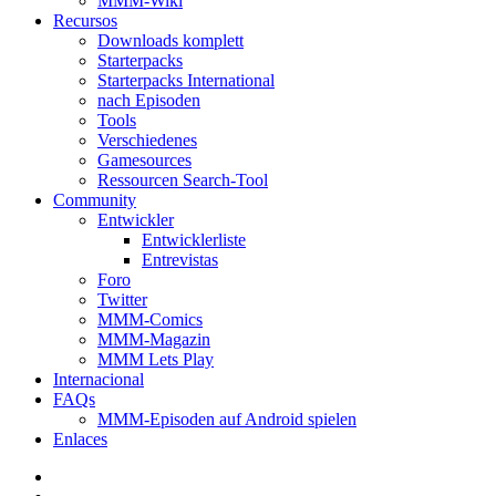
MMM-Wiki
Recursos
Downloads komplett
Starterpacks
Starterpacks International
nach Episoden
Tools
Verschiedenes
Gamesources
Ressourcen Search-Tool
Community
Entwickler
Entwicklerliste
Entrevistas
Foro
Twitter
MMM-Comics
MMM-Magazin
MMM Lets Play
Internacional
FAQs
MMM-Episoden auf Android spielen
Enlaces