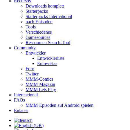
Recursos
Downloads komplett
Starterpacks
Starterpacks International
nach Episoden
Tools
Verschiedenes
Gamesources
Ressourcen Search-Tool
Community
Entwickler
Entwicklerliste
Entrevistas
Foro
Twitter
MMM-Comics
MMM-Magazin
MMM Lets Play
Internacional
FAQs
MMM-Episoden auf Android spielen
Enlaces