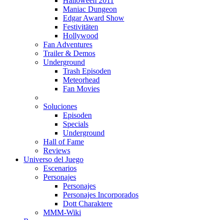
Halloween 2011
Maniac Dungeon
Edgar Award Show
Festivitäten
Hollywood
Fan Adventures
Trailer & Demos
Underground
Trash Episoden
Meteorhead
Fan Movies
Soluciones
Episoden
Specials
Underground
Hall of Fame
Reviews
Universo del Juego
Escenarios
Personajes
Personajes
Personajes Incorporados
Dott Charaktere
MMM-Wiki