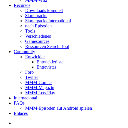
MMM-Wiki
Recursos
Downloads komplett
Starterpacks
Starterpacks International
nach Episoden
Tools
Verschiedenes
Gamesources
Ressourcen Search-Tool
Community
Entwickler
Entwicklerliste
Entrevistas
Foro
Twitter
MMM-Comics
MMM-Magazin
MMM Lets Play
Internacional
FAQs
MMM-Episoden auf Android spielen
Enlaces