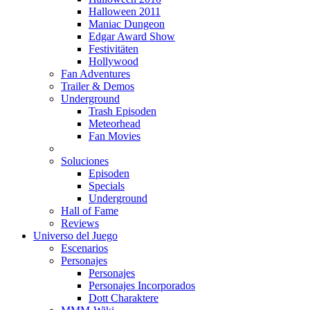
Halloween 2011
Maniac Dungeon
Edgar Award Show
Festivitäten
Hollywood
Fan Adventures
Trailer & Demos
Underground
Trash Episoden
Meteorhead
Fan Movies
Soluciones
Episoden
Specials
Underground
Hall of Fame
Reviews
Universo del Juego
Escenarios
Personajes
Personajes
Personajes Incorporados
Dott Charaktere