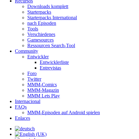
Recursos
Downloads komplett
Starterpacks
Starterpacks International
nach Episoden
Tools
Verschiedenes
Gamesources
Ressourcen Search-Tool
Community
Entwickler
Entwicklerliste
Entrevistas
Foro
Twitter
MMM-Comics
MMM-Magazin
MMM Lets Play
Internacional
FAQs
MMM-Episoden auf Android spielen
Enlaces