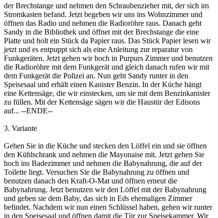
der Brechstange und nehmen den Schraubenzieher mit, der sich im
Stromkasten befand. Jetzt begeben wir uns ins Wohnzimmer und
öffnen das Radio und nehmen die Radioröhre raus. Danach geht
Sandy in die Bibliothek und öffnet mit der Brechstange die eine
Platte und holt ein Stück da Papier raus. Das Stück Papier lesen wir
jetzt und es entpuppt sich als eine Anleitung zur reparatur von
Funkgeräten. Jetzt gehen wir hoch in Purpurs Zimmer und benutzen
die Radioröhre mit dem Funkgerät und gleich danach rufen wir mit
dem Funkgerät die Polizei an. Nun geht Sandy runter in den
Speisesaal und erhält einen Kanister Benzin. In der Küche hängt
eine Kettensäge, die wir einstecken, um sie mit dem Benzinkanister
zu füllen. Mit der Kettensäge sägen wir die Haustür der Edisons
auf... --ENDE--
3. Variante
Gehen Sie in die Küche und stecken den Löffel ein und sie öffnen
den Kühlschrank und nehmen die Mayonaise mit. Jetzt gehen Sie
hoch ins Badezimmer und nehmen die Babynahrung, die auf der
Toilette liegt. Versuchen Sie die Babynahrung zu öffnen und
benutzen danach den Kraft-O-Mat und öffnen erneut die
Babynahrung. Jetzt benutzen wir den Löffel mit der Babynahrung
und geben sie dem Baby, das sich in Eds ehemaligen Zimmer
befindet. Nachdem wir nun einen Schlüssel haben, gehen wir runter
in den Speisesaal und öffnen damit die Tür zur Speisekammer. Wir