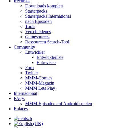
Recursos
Downloads komplett
Starterpacks
Starterpacks International
nach Episoden
Tools
Verschiedenes
Gamesources
Ressourcen Search-Tool
Community
Entwickler
Entwicklerliste
Entrevistas
Foro
Twitter
MMM-Comics
MMM-Magazin
MMM Lets Play
Internacional
FAQs
MMM-Episoden auf Android spielen
Enlaces