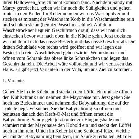
ihren Halloween_Streich nicht komisch fand. Nachdem Sandy mit
Marcy geredet hat, geben wir ihr noch die Süßigkeiten und gehen
runter in den Keller. Im Keller nehmen wir das Waschpulver und
stecken es mitsamt der Wäsche im Korb in die Waschmaschine rein
und schalten sie an (benutze Waschmaschine). Auf dem
Waschetrockner liegt ein Geschirrtuch drauf, dass wir natürlich
einstecken bevor wir nach oben in die Küche gehn. Jetzt trocknen
wir mit dem Tuch das nasse Besteck und das nasse Geschirr ab. Die
dritten Schublade von rechts wird geöffnet und wir legen das
Besteck da rein. Anschließend gehen wir ins Wohnzimmer und
öffnen vom Schrank das obere linke Schränkchen und legen das
Geschirr da rein. Die Arbeit wäre vollbracht und wir verlassen das
Haus. Es gibt jetzt Varianten in der Villa, um ans Ziel zu kommen.
1. Variante:
Gehen Sie in die Küche und stecken den Löffel ein und sie öffnen
den Kühlschrank und nehmen die Mayonaise mit. Jetzt gehen Sie
hoch ins Badezimmer und nehmen die Babynahrung, die auf der
Toilette liegt. Versuchen Sie die Babynahrung zu öffnen und
benutzen danach den Kraft-O-Mat und öffnen erneut die
Babynahrung. Sandy geht jetzt runter zur Eingangshalle und
schmiert mit der Mayonaise den Kobold ein und steckt den Löffel
noch in ihn rein. Unten im Keller ist eine Schleim-Pfütze, welche
wir mit der Babynahrung benutzen, um Säure zu erhalten. Mit der