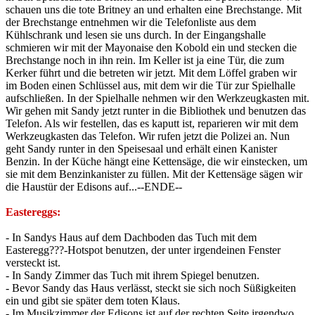
schauen uns die tote Britney an und erhalten eine Brechstange. Mit
der Brechstange entnehmen wir die Telefonliste aus dem
Kühlschrank und lesen sie uns durch. In der Eingangshalle
schmieren wir mit der Mayonaise den Kobold ein und stecken die
Brechstange noch in ihn rein. Im Keller ist ja eine Tür, die zum
Kerker führt und die betreten wir jetzt. Mit dem Löffel graben wir
im Boden einen Schlüssel aus, mit dem wir die Tür zur Spielhalle
aufschließen. In der Spielhalle nehmen wir den Werkzeugkasten mit.
Wir gehen mit Sandy jetzt runter in die Bibliothek und benutzen das
Telefon. Als wir festellen, das es kaputt ist, reparieren wir mit dem
Werkzeugkasten das Telefon. Wir rufen jetzt die Polizei an. Nun
geht Sandy runter in den Speisesaal und erhält einen Kanister
Benzin. In der Küche hängt eine Kettensäge, die wir einstecken, um
sie mit dem Benzinkanister zu füllen. Mit der Kettensäge sägen wir
die Haustür der Edisons auf...--ENDE--
Eastereggs:
- In Sandys Haus auf dem Dachboden das Tuch mit dem
Easteregg???-Hotspot benutzen, der unter irgendeinen Fenster
versteckt ist.
- In Sandy Zimmer das Tuch mit ihrem Spiegel benutzen.
- Bevor Sandy das Haus verlässt, steckt sie sich noch Süßigkeiten
ein und gibt sie später dem toten Klaus.
- Im Musikzimmer der Edisons ist auf der rechten Seite irgendwo