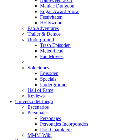
Halloween 2011
Maniac Dungeon
Edgar Award Show
Festivitäten
Hollywood
Fan Adventures
Trailer & Demos
Underground
Trash Episoden
Meteorhead
Fan Movies
Soluciones
Episoden
Specials
Underground
Hall of Fame
Reviews
Universo del Juego
Escenarios
Personajes
Personajes
Personajes Incorporados
Dott Charaktere
MMM-Wiki