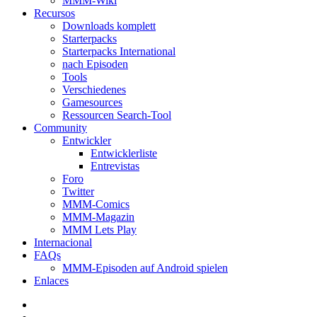
MMM-Wiki
Recursos
Downloads komplett
Starterpacks
Starterpacks International
nach Episoden
Tools
Verschiedenes
Gamesources
Ressourcen Search-Tool
Community
Entwickler
Entwicklerliste
Entrevistas
Foro
Twitter
MMM-Comics
MMM-Magazin
MMM Lets Play
Internacional
FAQs
MMM-Episoden auf Android spielen
Enlaces