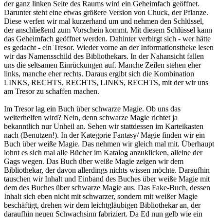
der ganz linken Seite des Raums wird ein Geheimfach geöffnet.
Darunter steht eine etwas größere Version von Chuck, der Pflanze.
Diese werfen wir mal kurzerhand um und nehmen den Schlüssel,
der anschließend zum Vorschein kommt. Mit diesem Schlüssel kann
das Geheimfach geöffnet werden. Dahinter verbirgt sich - wer hätte
es gedacht - ein Tresor. Wieder vorne an der Informationstheke lesen
wir das Namensschild des Bibliothekars. In der Nahansicht fallen
uns die seltsamen Einrückungen auf. Manche Zeilen stehen eher
links, manche eher rechts. Daraus ergibt sich die Kombination
LINKS, RECHTS, RECHTS, LINKS, RECHTS, mit der wir uns
am Tresor zu schaffen machen.
Im Tresor lag ein Buch über schwarze Magie. Ob uns das
weiterhelfen wird? Nein, denn schwarze Magie richtet ja
bekanntlich nur Unheil an. Sehen wir stattdessen im Karteikasten
nach (Benutzen!). In der Kategorie Fantasy/ Magie finden wir ein
Buch über weiße Magie. Das nehmen wir gleich mal mit. Überhaupt
lohnt es sich mal alle Bücher im Katalog anzuklicken, alleine der
Gags wegen. Das Buch über weiße Magie zeigen wir dem
Bibliothekar, der davon allerdings nichts wissen möchte. Daraufhin
tauschen wir Inhalt und Einband des Buches über weiße Magie mit
dem des Buches über schwarze Magie aus. Das Fake-Buch, dessen
Inhalt sich eben nicht mit schwarzer, sondern mit weißer Magie
beschäftigt, drehen wir dem leichtgläubigen Bibliothekar an, der
daraufhin neuen Schwachsinn fabriziert. Da Ed nun gelb wie ein