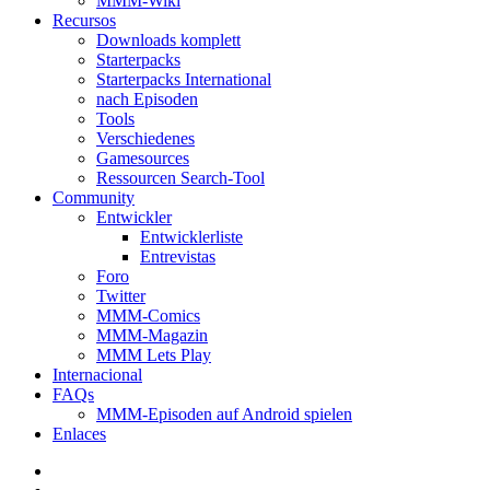
MMM-Wiki
Recursos
Downloads komplett
Starterpacks
Starterpacks International
nach Episoden
Tools
Verschiedenes
Gamesources
Ressourcen Search-Tool
Community
Entwickler
Entwicklerliste
Entrevistas
Foro
Twitter
MMM-Comics
MMM-Magazin
MMM Lets Play
Internacional
FAQs
MMM-Episoden auf Android spielen
Enlaces