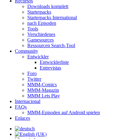
Recursos
Downloads komplett
Starterpacks
Starterpacks International
nach Episoden
Tools
Verschiedenes
Gamesources
Ressourcen Search-Tool
Community
Entwickler
Entwicklerliste
Entrevistas
Foro
Twitter
MMM-Comics
MMM-Magazin
MMM Lets Play
Internacional
FAQs
MMM-Episoden auf Android spielen
Enlaces