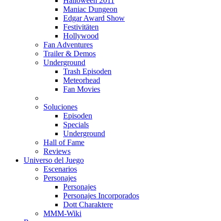
Halloween 2011
Maniac Dungeon
Edgar Award Show
Festivitäten
Hollywood
Fan Adventures
Trailer & Demos
Underground
Trash Episoden
Meteorhead
Fan Movies
Soluciones
Episoden
Specials
Underground
Hall of Fame
Reviews
Universo del Juego
Escenarios
Personajes
Personajes
Personajes Incorporados
Dott Charaktere
MMM-Wiki