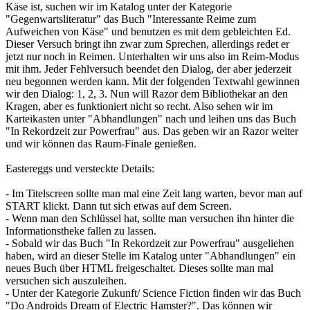
Käse ist, suchen wir im Katalog unter der Kategorie
"Gegenwartsliteratur" das Buch "Interessante Reime zum
Aufweichen von Käse" und benutzen es mit dem gebleichten Ed.
Dieser Versuch bringt ihn zwar zum Sprechen, allerdings redet er
jetzt nur noch in Reimen. Unterhalten wir uns also im Reim-Modus
mit ihm. Jeder Fehlversuch beendet den Dialog, der aber jederzeit
neu begonnen werden kann. Mit der folgenden Textwahl gewinnen
wir den Dialog: 1, 2, 3. Nun will Razor dem Bibliothekar an den
Kragen, aber es funktioniert nicht so recht. Also sehen wir im
Karteikasten unter "Abhandlungen" nach und leihen uns das Buch
"In Rekordzeit zur Powerfrau" aus. Das geben wir an Razor weiter
und wir können das Raum-Finale genießen.
Eastereggs und versteckte Details:
- Im Titelscreen sollte man mal eine Zeit lang warten, bevor man auf
START klickt. Dann tut sich etwas auf dem Screen.
- Wenn man den Schlüssel hat, sollte man versuchen ihn hinter die
Informationstheke fallen zu lassen.
- Sobald wir das Buch "In Rekordzeit zur Powerfrau" ausgeliehen
haben, wird an dieser Stelle im Katalog unter "Abhandlungen" ein
neues Buch über HTML freigeschaltet. Dieses sollte man mal
versuchen sich auszuleihen.
- Unter der Kategorie Zukunft/ Science Fiction finden wir das Buch
"Do Androids Dream of Electric Hamster?". Das können wir