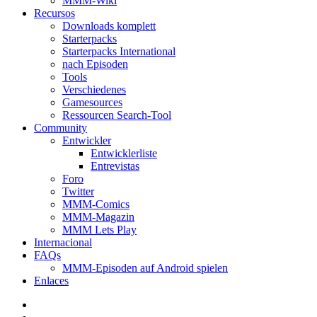
MMM-Wiki
Recursos
Downloads komplett
Starterpacks
Starterpacks International
nach Episoden
Tools
Verschiedenes
Gamesources
Ressourcen Search-Tool
Community
Entwickler
Entwicklerliste
Entrevistas
Foro
Twitter
MMM-Comics
MMM-Magazin
MMM Lets Play
Internacional
FAQs
MMM-Episoden auf Android spielen
Enlaces