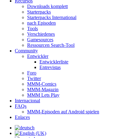
Recursos
Downloads komplett
Starterpacks
Starterpacks International
nach Episoden
Tools
Verschiedenes
Gamesources
Ressourcen Search-Tool
Community
Entwickler
Entwicklerliste
Entrevistas
Foro
Twitter
MMM-Comics
MMM-Magazin
MMM Lets Play
Internacional
FAQs
MMM-Episoden auf Android spielen
Enlaces