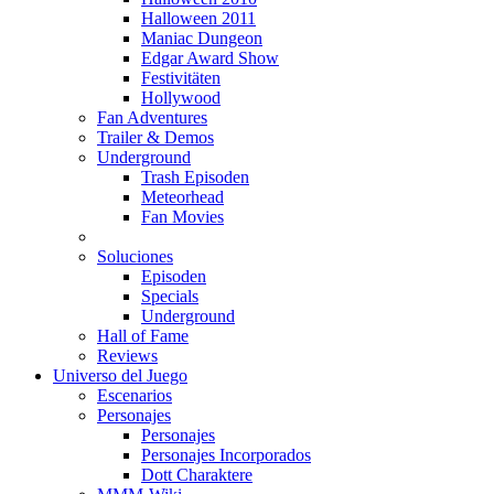
Halloween 2011
Maniac Dungeon
Edgar Award Show
Festivitäten
Hollywood
Fan Adventures
Trailer & Demos
Underground
Trash Episoden
Meteorhead
Fan Movies
Soluciones
Episoden
Specials
Underground
Hall of Fame
Reviews
Universo del Juego
Escenarios
Personajes
Personajes
Personajes Incorporados
Dott Charaktere