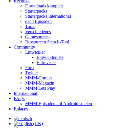
Recursos
Downloads komplett
Starterpacks
Starterpacks International
nach Episoden
Tools
Verschiedenes
Gamesources
Ressourcen Search-Tool
Community
Entwickler
Entwicklerliste
Entrevistas
Foro
Twitter
MMM-Comics
MMM-Magazin
MMM Lets Play
Internacional
FAQs
MMM-Episoden auf Android spielen
Enlaces