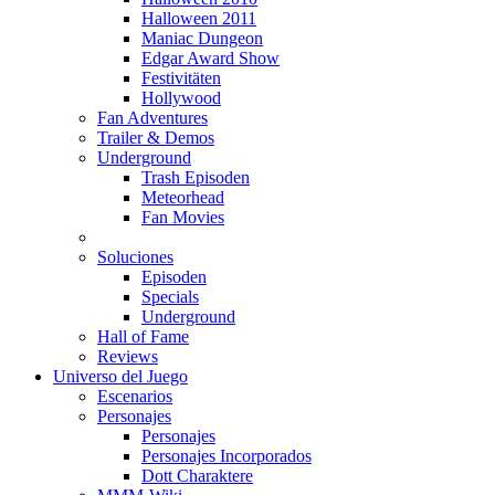
Halloween 2011
Maniac Dungeon
Edgar Award Show
Festivitäten
Hollywood
Fan Adventures
Trailer & Demos
Underground
Trash Episoden
Meteorhead
Fan Movies
Soluciones
Episoden
Specials
Underground
Hall of Fame
Reviews
Universo del Juego
Escenarios
Personajes
Personajes
Personajes Incorporados
Dott Charaktere