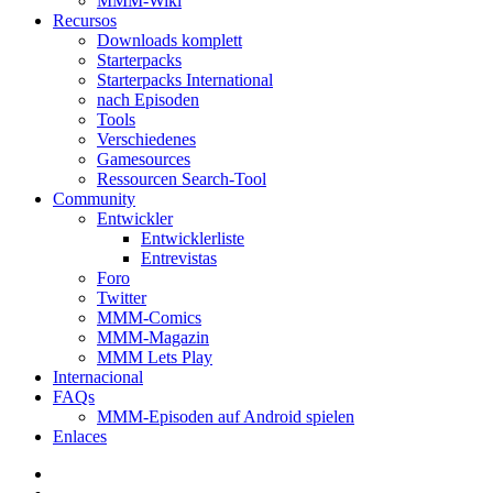
MMM-Wiki
Recursos
Downloads komplett
Starterpacks
Starterpacks International
nach Episoden
Tools
Verschiedenes
Gamesources
Ressourcen Search-Tool
Community
Entwickler
Entwicklerliste
Entrevistas
Foro
Twitter
MMM-Comics
MMM-Magazin
MMM Lets Play
Internacional
FAQs
MMM-Episoden auf Android spielen
Enlaces