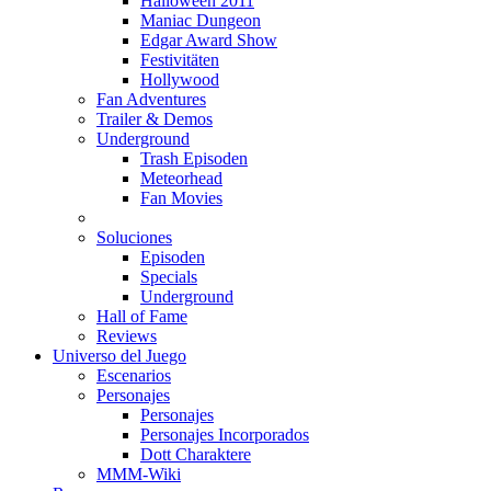
Halloween 2011
Maniac Dungeon
Edgar Award Show
Festivitäten
Hollywood
Fan Adventures
Trailer & Demos
Underground
Trash Episoden
Meteorhead
Fan Movies
Soluciones
Episoden
Specials
Underground
Hall of Fame
Reviews
Universo del Juego
Escenarios
Personajes
Personajes
Personajes Incorporados
Dott Charaktere
MMM-Wiki