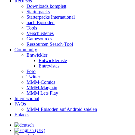
Recursos
Downloads komplett
Starterpacks
Starterpacks International
nach Episoden
Tools
Verschiedenes
Gamesources
Ressourcen Search-Tool
Community
Entwickler
Entwicklerliste
Entrevistas
Foro
Twitter
MMM-Comics
MMM-Magazin
MMM Lets Play
Internacional
FAQs
MMM-Episoden auf Android spielen
Enlaces