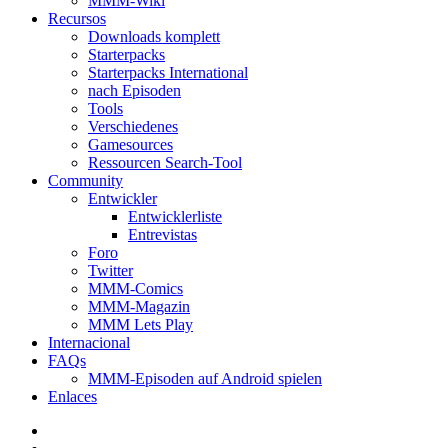
MMM-Wiki
Recursos
Downloads komplett
Starterpacks
Starterpacks International
nach Episoden
Tools
Verschiedenes
Gamesources
Ressourcen Search-Tool
Community
Entwickler
Entwicklerliste
Entrevistas
Foro
Twitter
MMM-Comics
MMM-Magazin
MMM Lets Play
Internacional
FAQs
MMM-Episoden auf Android spielen
Enlaces