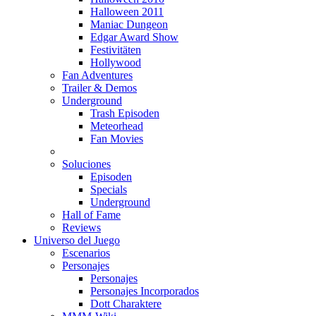
Halloween 2011
Maniac Dungeon
Edgar Award Show
Festivitäten
Hollywood
Fan Adventures
Trailer & Demos
Underground
Trash Episoden
Meteorhead
Fan Movies
Soluciones
Episoden
Specials
Underground
Hall of Fame
Reviews
Universo del Juego
Escenarios
Personajes
Personajes
Personajes Incorporados
Dott Charaktere