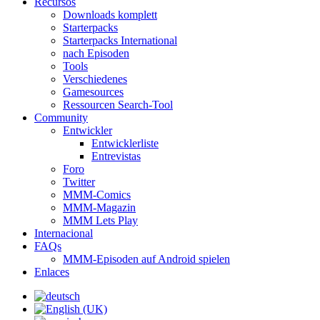
Recursos
Downloads komplett
Starterpacks
Starterpacks International
nach Episoden
Tools
Verschiedenes
Gamesources
Ressourcen Search-Tool
Community
Entwickler
Entwicklerliste
Entrevistas
Foro
Twitter
MMM-Comics
MMM-Magazin
MMM Lets Play
Internacional
FAQs
MMM-Episoden auf Android spielen
Enlaces