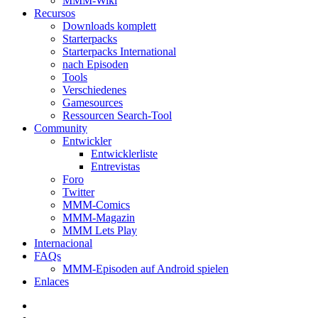
MMM-Wiki
Recursos
Downloads komplett
Starterpacks
Starterpacks International
nach Episoden
Tools
Verschiedenes
Gamesources
Ressourcen Search-Tool
Community
Entwickler
Entwicklerliste
Entrevistas
Foro
Twitter
MMM-Comics
MMM-Magazin
MMM Lets Play
Internacional
FAQs
MMM-Episoden auf Android spielen
Enlaces