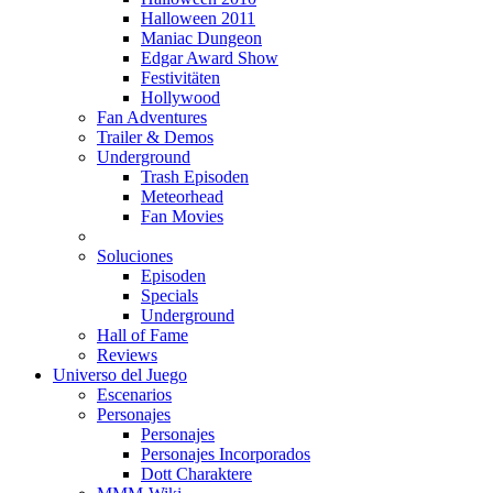
Halloween 2011
Maniac Dungeon
Edgar Award Show
Festivitäten
Hollywood
Fan Adventures
Trailer & Demos
Underground
Trash Episoden
Meteorhead
Fan Movies
Soluciones
Episoden
Specials
Underground
Hall of Fame
Reviews
Universo del Juego
Escenarios
Personajes
Personajes
Personajes Incorporados
Dott Charaktere