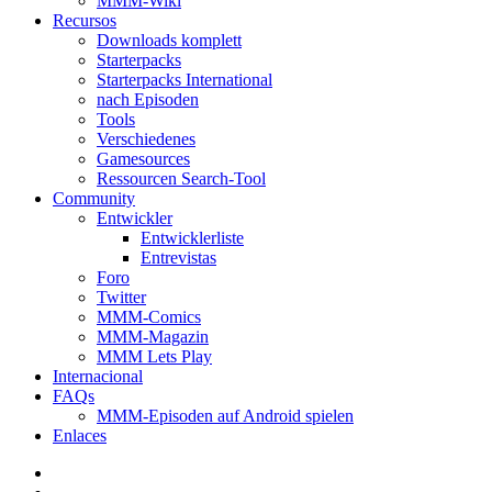
MMM-Wiki
Recursos
Downloads komplett
Starterpacks
Starterpacks International
nach Episoden
Tools
Verschiedenes
Gamesources
Ressourcen Search-Tool
Community
Entwickler
Entwicklerliste
Entrevistas
Foro
Twitter
MMM-Comics
MMM-Magazin
MMM Lets Play
Internacional
FAQs
MMM-Episoden auf Android spielen
Enlaces