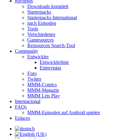
Recursos
Downloads komplett
Starterpacks
Starterpacks International
nach Episoden
Tools
Verschiedenes
Gamesources
Ressourcen Search-Tool
Community
Entwickler
Entwicklerliste
Entrevistas
Foro
Twitter
MMM-Comics
MMM-Magazin
MMM Lets Play
Internacional
FAQs
MMM-Episoden auf Android spielen
Enlaces