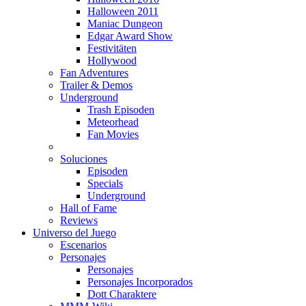
Halloween 2011
Maniac Dungeon
Edgar Award Show
Festivitäten
Hollywood
Fan Adventures
Trailer & Demos
Underground
Trash Episoden
Meteorhead
Fan Movies
Soluciones
Episoden
Specials
Underground
Hall of Fame
Reviews
Universo del Juego
Escenarios
Personajes
Personajes
Personajes Incorporados
Dott Charaktere