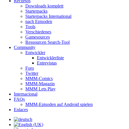
Recursos
Downloads komplett
Starterpacks
Starterpacks International
nach Episoden
Tools
Verschiedenes
Gamesources
Ressourcen Search-Tool
Community
Entwickler
Entwicklerliste
Entrevistas
Foro
Twitter
MMM-Comics
MMM-Magazin
MMM Lets Play
Internacional
FAQs
MMM-Episoden auf Android spielen
Enlaces