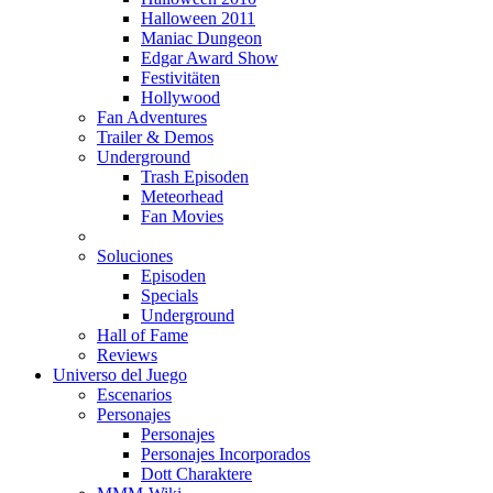
Halloween 2011
Maniac Dungeon
Edgar Award Show
Festivitäten
Hollywood
Fan Adventures
Trailer & Demos
Underground
Trash Episoden
Meteorhead
Fan Movies
Soluciones
Episoden
Specials
Underground
Hall of Fame
Reviews
Universo del Juego
Escenarios
Personajes
Personajes
Personajes Incorporados
Dott Charaktere