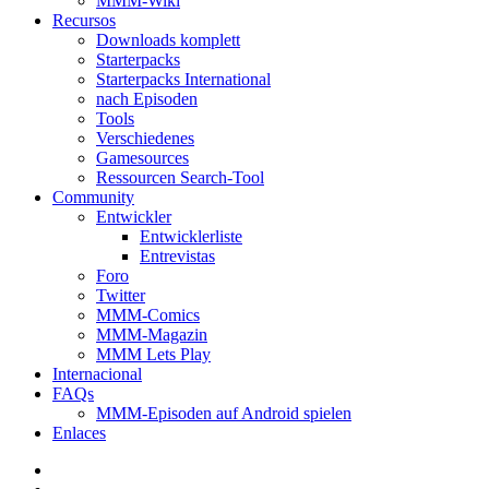
MMM-Wiki
Recursos
Downloads komplett
Starterpacks
Starterpacks International
nach Episoden
Tools
Verschiedenes
Gamesources
Ressourcen Search-Tool
Community
Entwickler
Entwicklerliste
Entrevistas
Foro
Twitter
MMM-Comics
MMM-Magazin
MMM Lets Play
Internacional
FAQs
MMM-Episoden auf Android spielen
Enlaces