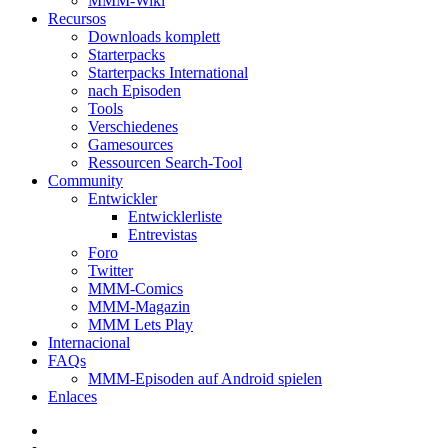
MMM-Wiki
Recursos
Downloads komplett
Starterpacks
Starterpacks International
nach Episoden
Tools
Verschiedenes
Gamesources
Ressourcen Search-Tool
Community
Entwickler
Entwicklerliste
Entrevistas
Foro
Twitter
MMM-Comics
MMM-Magazin
MMM Lets Play
Internacional
FAQs
MMM-Episoden auf Android spielen
Enlaces