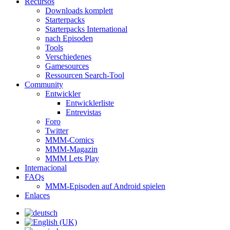
Recursos
Downloads komplett
Starterpacks
Starterpacks International
nach Episoden
Tools
Verschiedenes
Gamesources
Ressourcen Search-Tool
Community
Entwickler
Entwicklerliste
Entrevistas
Foro
Twitter
MMM-Comics
MMM-Magazin
MMM Lets Play
Internacional
FAQs
MMM-Episoden auf Android spielen
Enlaces