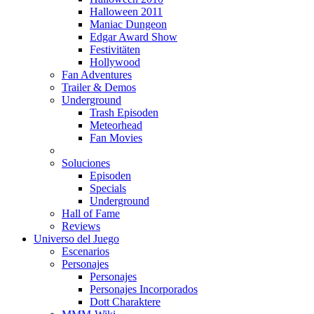
Halloween 2011
Maniac Dungeon
Edgar Award Show
Festivitäten
Hollywood
Fan Adventures
Trailer & Demos
Underground
Trash Episoden
Meteorhead
Fan Movies
Soluciones
Episoden
Specials
Underground
Hall of Fame
Reviews
Universo del Juego
Escenarios
Personajes
Personajes
Personajes Incorporados
Dott Charaktere