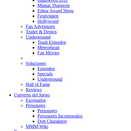
Halloween 2011
Maniac Dungeon
Edgar Award Show
Festivitäten
Hollywood
Fan Adventures
Trailer & Demos
Underground
Trash Episoden
Meteorhead
Fan Movies
Soluciones
Episoden
Specials
Underground
Hall of Fame
Reviews
Universo del Juego
Escenarios
Personajes
Personajes
Personajes Incorporados
Dott Charaktere
MMM-Wiki