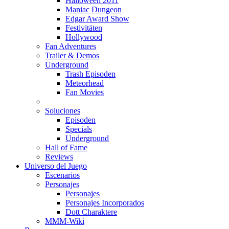
Halloween 2011
Maniac Dungeon
Edgar Award Show
Festivitäten
Hollywood
Fan Adventures
Trailer & Demos
Underground
Trash Episoden
Meteorhead
Fan Movies
Soluciones
Episoden
Specials
Underground
Hall of Fame
Reviews
Universo del Juego
Escenarios
Personajes
Personajes
Personajes Incorporados
Dott Charaktere
MMM-Wiki