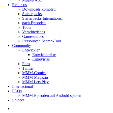
MMM-Wiki
Recursos
Downloads komplett
Starterpacks
Starterpacks International
nach Episoden
Tools
Verschiedenes
Gamesources
Ressourcen Search-Tool
Community
Entwickler
Entwicklerliste
Entrevistas
Foro
Twitter
MMM-Comics
MMM-Magazin
MMM Lets Play
Internacional
FAQs
MMM-Episoden auf Android spielen
Enlaces