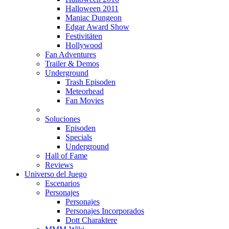
Halloween 2011
Maniac Dungeon
Edgar Award Show
Festivitäten
Hollywood
Fan Adventures
Trailer & Demos
Underground
Trash Episoden
Meteorhead
Fan Movies
Soluciones
Episoden
Specials
Underground
Hall of Fame
Reviews
Universo del Juego
Escenarios
Personajes
Personajes
Personajes Incorporados
Dott Charaktere