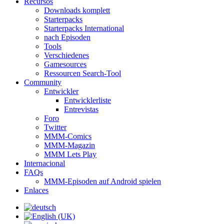
Recursos
Downloads komplett
Starterpacks
Starterpacks International
nach Episoden
Tools
Verschiedenes
Gamesources
Ressourcen Search-Tool
Community
Entwickler
Entwicklerliste
Entrevistas
Foro
Twitter
MMM-Comics
MMM-Magazin
MMM Lets Play
Internacional
FAQs
MMM-Episoden auf Android spielen
Enlaces