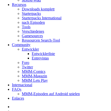
MMM-Wiki
Recursos
Downloads komplett
Starterpacks
Starterpacks International
nach Episoden
Tools
Verschiedenes
Gamesources
Ressourcen Search-Tool
Community
Entwickler
Entwicklerliste
Entrevistas
Foro
Twitter
MMM-Comics
MMM-Magazin
MMM Lets Play
Internacional
FAQs
MMM-Episoden auf Android spielen
Enlaces