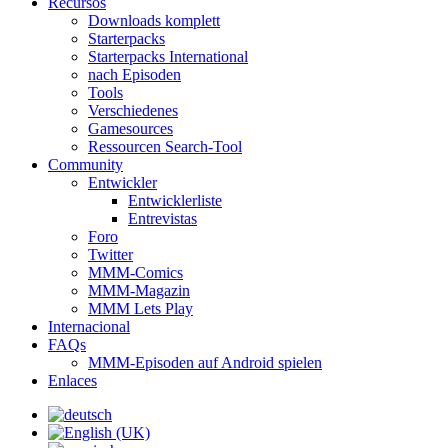
Recursos
Downloads komplett
Starterpacks
Starterpacks International
nach Episoden
Tools
Verschiedenes
Gamesources
Ressourcen Search-Tool
Community
Entwickler
Entwicklerliste
Entrevistas
Foro
Twitter
MMM-Comics
MMM-Magazin
MMM Lets Play
Internacional
FAQs
MMM-Episoden auf Android spielen
Enlaces