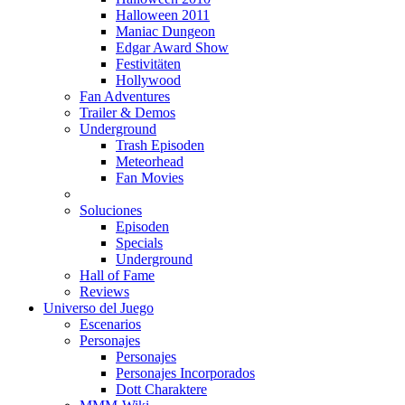
Halloween 2011
Maniac Dungeon
Edgar Award Show
Festivitäten
Hollywood
Fan Adventures
Trailer & Demos
Underground
Trash Episoden
Meteorhead
Fan Movies
Soluciones
Episoden
Specials
Underground
Hall of Fame
Reviews
Universo del Juego
Escenarios
Personajes
Personajes
Personajes Incorporados
Dott Charaktere