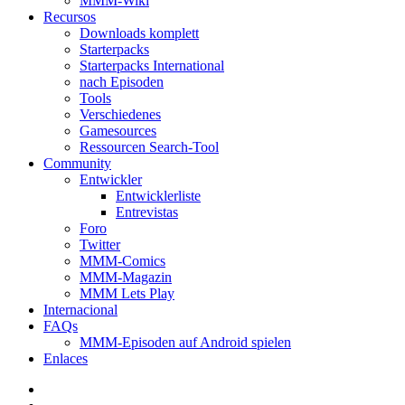
MMM-Wiki
Recursos
Downloads komplett
Starterpacks
Starterpacks International
nach Episoden
Tools
Verschiedenes
Gamesources
Ressourcen Search-Tool
Community
Entwickler
Entwicklerliste
Entrevistas
Foro
Twitter
MMM-Comics
MMM-Magazin
MMM Lets Play
Internacional
FAQs
MMM-Episoden auf Android spielen
Enlaces