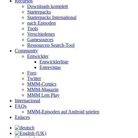
Recursos
Downloads komplett
Starterpacks
Starterpacks International
nach Episoden
Tools
Verschiedenes
Gamesources
Ressourcen Search-Tool
Community
Entwickler
Entwicklerliste
Entrevistas
Foro
Twitter
MMM-Comics
MMM-Magazin
MMM Lets Play
Internacional
FAQs
MMM-Episoden auf Android spielen
Enlaces