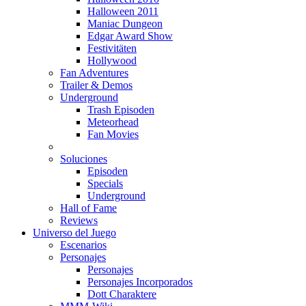
Halloween 2011
Maniac Dungeon
Edgar Award Show
Festivitäten
Hollywood
Fan Adventures
Trailer & Demos
Underground
Trash Episoden
Meteorhead
Fan Movies
Soluciones
Episoden
Specials
Underground
Hall of Fame
Reviews
Universo del Juego
Escenarios
Personajes
Personajes
Personajes Incorporados
Dott Charaktere