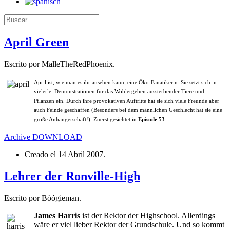
April Green
Escrito por MalleTheRedPhoenix.
April ist, wie man es ihr ansehen kann, eine Öko-Fanatikerin. Sie setzt sich in
vielerlei Demonstrationen für das Wohlergehen aussterbender Tiere und
Pflanzen ein. Durch ihre provokativen Auftritte hat sie sich viele Freunde aber
auch Feinde geschaffen (Besonders bei dem männlichen Geschlecht hat sie eine
große Anhängerschaft!). Zuerst gesichtet in
Episode 53
.
Archive
DOWNLOAD
Creado el
14 Abril 2007
.
Lehrer der Ronville-High
Escrito por Bòógieman.
James Harris
ist der Rektor der Highschool. Allerdings
wäre er viel lieber Rektor der Grundschule. Und so kommt