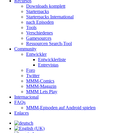
Recursos
Downloads komplett
Starterpacks
Starterpacks International
nach Episoden
Tools
Verschiedenes
Gamesources
Ressourcen Search-Tool
Community
Entwickler
Entwicklerliste
Entrevistas
Foro
Twitter
MMM-Comics
MMM-Magazin
MMM Lets Play
Internacional
FAQs
MMM-Episoden auf Android spielen
Enlaces