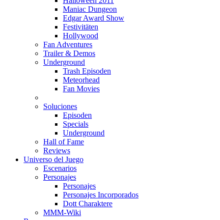
Halloween 2011
Maniac Dungeon
Edgar Award Show
Festivitäten
Hollywood
Fan Adventures
Trailer & Demos
Underground
Trash Episoden
Meteorhead
Fan Movies
Soluciones
Episoden
Specials
Underground
Hall of Fame
Reviews
Universo del Juego
Escenarios
Personajes
Personajes
Personajes Incorporados
Dott Charaktere
MMM-Wiki