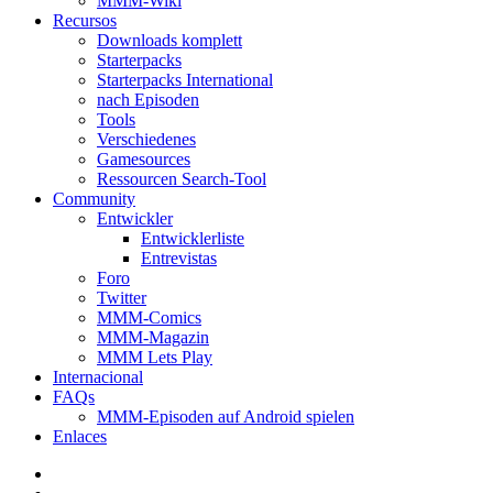
MMM-Wiki
Recursos
Downloads komplett
Starterpacks
Starterpacks International
nach Episoden
Tools
Verschiedenes
Gamesources
Ressourcen Search-Tool
Community
Entwickler
Entwicklerliste
Entrevistas
Foro
Twitter
MMM-Comics
MMM-Magazin
MMM Lets Play
Internacional
FAQs
MMM-Episoden auf Android spielen
Enlaces