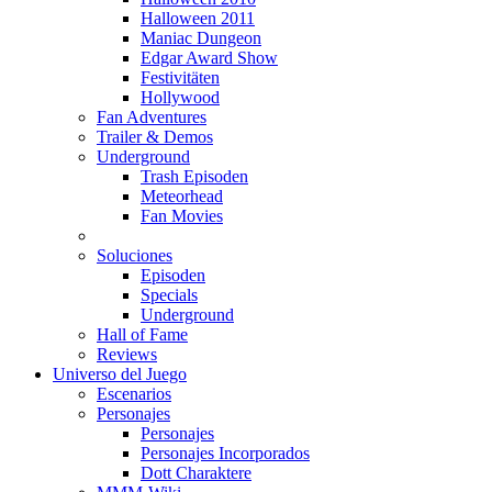
Halloween 2011
Maniac Dungeon
Edgar Award Show
Festivitäten
Hollywood
Fan Adventures
Trailer & Demos
Underground
Trash Episoden
Meteorhead
Fan Movies
Soluciones
Episoden
Specials
Underground
Hall of Fame
Reviews
Universo del Juego
Escenarios
Personajes
Personajes
Personajes Incorporados
Dott Charaktere