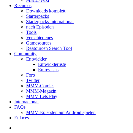
MMM-Wiki
Recursos
Downloads komplett
Starterpacks
Starterpacks International
nach Episoden
Tools
Verschiedenes
Gamesources
Ressourcen Search-Tool
Community
Entwickler
Entwicklerliste
Entrevistas
Foro
Twitter
MMM-Comics
MMM-Magazin
MMM Lets Play
Internacional
FAQs
MMM-Episoden auf Android spielen
Enlaces