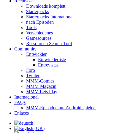
Recursos
Downloads komplett
Starterpacks
Starterpacks International
nach Episoden
Tools
Verschiedenes
Gamesources
Ressourcen Search-Tool
Community
Entwickler
Entwicklerliste
Entrevistas
Foro
Twitter
MMM-Comics
MMM-Magazin
MMM Lets Play
Internacional
FAQs
MMM-Episoden auf Android spielen
Enlaces