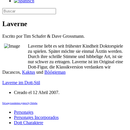
Laverne
Escrito por Tim Schafer & Dave Grossmann.
Laverne liebt es seit frühester Kindheit Doktorspiele
zu spielen. Später möchte sie einmal Ärztin werden.
Durch ihre schrille Stimme und hibbelige Art, ist sie
nur schwer zu ertragen. Laverne ist im Original eine
Dott-Figur, die Klassikversion verdanken wir
Dacascos,
Kaktus
und
Bòógieman
Laverne im Dott-Stil
Creado el
12 Abril 2007
.
FaLang translation system by Faboba
Personajes
Personajes Incorporados
Dott Charaktere