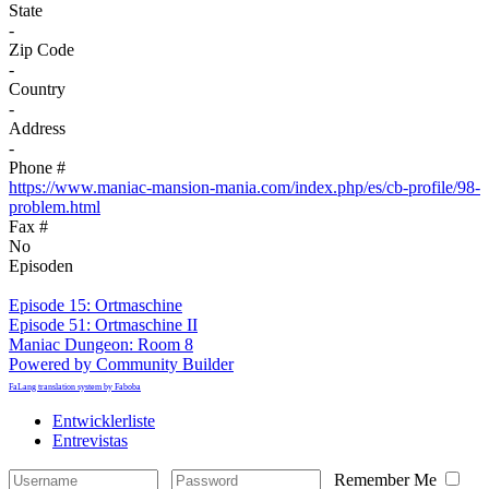
State
-
Zip Code
-
Country
-
Address
-
Phone #
https://www.maniac-mansion-mania.com/index.php/es/cb-profile/98-
problem.html
Fax #
No
Episoden
Episode 15: Ortmaschine
Episode 51: Ortmaschine II
Maniac Dungeon: Room 8
Powered by Community Builder
FaLang translation system by Faboba
Entwicklerliste
Entrevistas
Remember Me