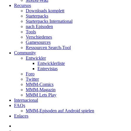
MMM-Wiki
Recursos
Downloads komplett
Starterpacks
Starterpacks International
nach Episoden
Tools
Verschiedenes
Gamesources
Ressourcen Search-Tool
Community
Entwickler
Entwicklerliste
Entrevistas
Foro
Twitter
MMM-Comics
MMM-Magazin
MMM Lets Play
Internacional
FAQs
MMM-Episoden auf Android spielen
Enlaces