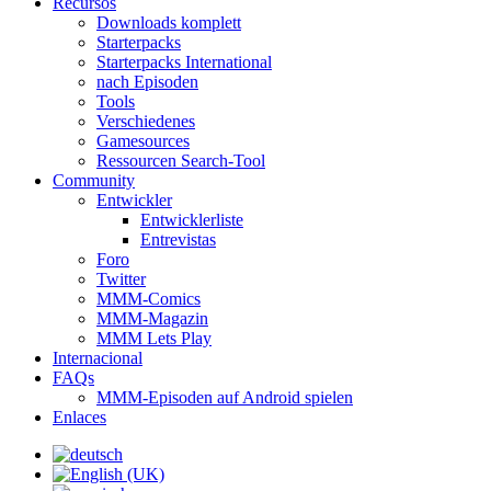
Recursos
Downloads komplett
Starterpacks
Starterpacks International
nach Episoden
Tools
Verschiedenes
Gamesources
Ressourcen Search-Tool
Community
Entwickler
Entwicklerliste
Entrevistas
Foro
Twitter
MMM-Comics
MMM-Magazin
MMM Lets Play
Internacional
FAQs
MMM-Episoden auf Android spielen
Enlaces