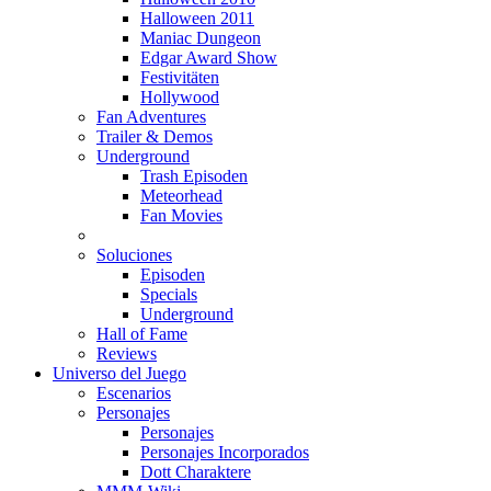
Halloween 2011
Maniac Dungeon
Edgar Award Show
Festivitäten
Hollywood
Fan Adventures
Trailer & Demos
Underground
Trash Episoden
Meteorhead
Fan Movies
Soluciones
Episoden
Specials
Underground
Hall of Fame
Reviews
Universo del Juego
Escenarios
Personajes
Personajes
Personajes Incorporados
Dott Charaktere