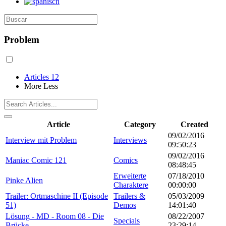
Problem
Articles
12
More
Less
Article
Category
Created
09/02/2016
Interview mit Problem
Interviews
09:50:23
09/02/2016
Maniac Comic 121
Comics
08:48:45
Erweiterte
07/18/2010
Pinke Alien
Charaktere
00:00:00
Trailer: Ortmaschine II (Episode
Trailers &
05/03/2009
51)
Demos
14:01:40
Lösung - MD - Room 08 - Die
08/22/2007
Specials
Brücke
23:29:14