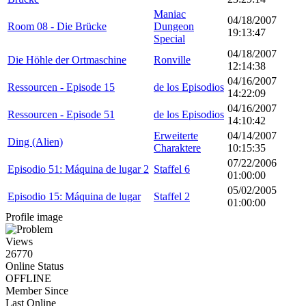
Maniac
04/18/2007
Room 08 - Die Brücke
Dungeon
19:13:47
Special
04/18/2007
Die Höhle der Ortmaschine
Ronville
12:14:38
04/16/2007
Ressourcen - Episode 15
de los Episodios
14:22:09
04/16/2007
Ressourcen - Episode 51
de los Episodios
14:10:42
Erweiterte
04/14/2007
Ding (Alien)
Charaktere
10:15:35
07/22/2006
Episodio 51: Máquina de lugar 2
Staffel 6
01:00:00
05/02/2005
Episodio 15: Máquina de lugar
Staffel 2
01:00:00
Profile image
Views
26770
Online Status
OFFLINE
Member Since
Last Online