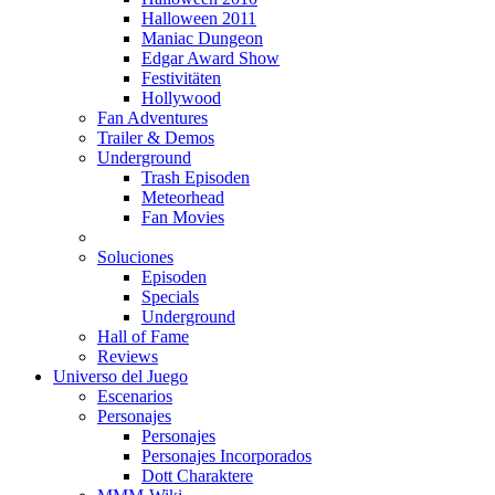
Halloween 2011
Maniac Dungeon
Edgar Award Show
Festivitäten
Hollywood
Fan Adventures
Trailer & Demos
Underground
Trash Episoden
Meteorhead
Fan Movies
Soluciones
Episoden
Specials
Underground
Hall of Fame
Reviews
Universo del Juego
Escenarios
Personajes
Personajes
Personajes Incorporados
Dott Charaktere