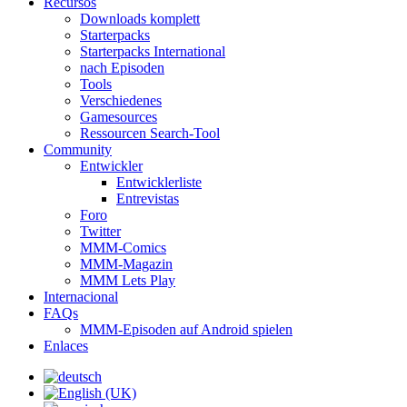
Recursos
Downloads komplett
Starterpacks
Starterpacks International
nach Episoden
Tools
Verschiedenes
Gamesources
Ressourcen Search-Tool
Community
Entwickler
Entwicklerliste
Entrevistas
Foro
Twitter
MMM-Comics
MMM-Magazin
MMM Lets Play
Internacional
FAQs
MMM-Episoden auf Android spielen
Enlaces