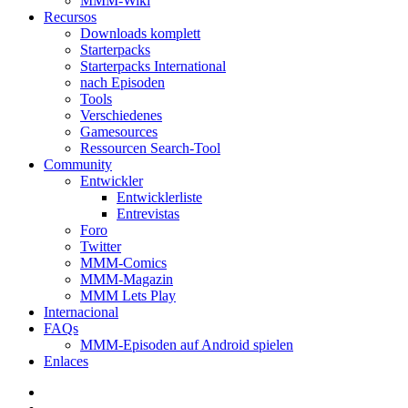
MMM-Wiki
Recursos
Downloads komplett
Starterpacks
Starterpacks International
nach Episoden
Tools
Verschiedenes
Gamesources
Ressourcen Search-Tool
Community
Entwickler
Entwicklerliste
Entrevistas
Foro
Twitter
MMM-Comics
MMM-Magazin
MMM Lets Play
Internacional
FAQs
MMM-Episoden auf Android spielen
Enlaces