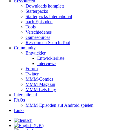
Ressourcen
Downloads komplett
Starterpacks
Starterpacks International
nach Episoden
Tools
Verschiedenes
Gamesources
Ressourcen Search-Tool
Community
Entwickler
Entwicklerliste
Interviews
Forum
Twitter
MMM-Comics
MMM-Magazin
MMM Lets Play
International
FAQs
MMM-Episoden auf Android spielen
Links