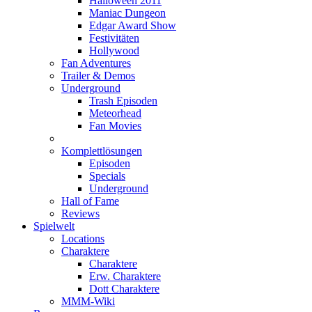
Halloween 2011
Maniac Dungeon
Edgar Award Show
Festivitäten
Hollywood
Fan Adventures
Trailer & Demos
Underground
Trash Episoden
Meteorhead
Fan Movies
Komplettlösungen
Episoden
Specials
Underground
Hall of Fame
Reviews
Spielwelt
Locations
Charaktere
Charaktere
Erw. Charaktere
Dott Charaktere
MMM-Wiki