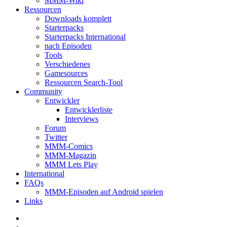
MMM-Wiki
Ressourcen
Downloads komplett
Starterpacks
Starterpacks International
nach Episoden
Tools
Verschiedenes
Gamesources
Ressourcen Search-Tool
Community
Entwickler
Entwicklerliste
Interviews
Forum
Twitter
MMM-Comics
MMM-Magazin
MMM Lets Play
International
FAQs
MMM-Episoden auf Android spielen
Links