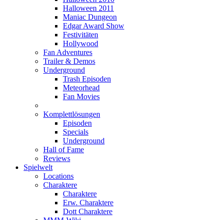
Halloween 2011
Maniac Dungeon
Edgar Award Show
Festivitäten
Hollywood
Fan Adventures
Trailer & Demos
Underground
Trash Episoden
Meteorhead
Fan Movies
Komplettlösungen
Episoden
Specials
Underground
Hall of Fame
Reviews
Spielwelt
Locations
Charaktere
Charaktere
Erw. Charaktere
Dott Charaktere