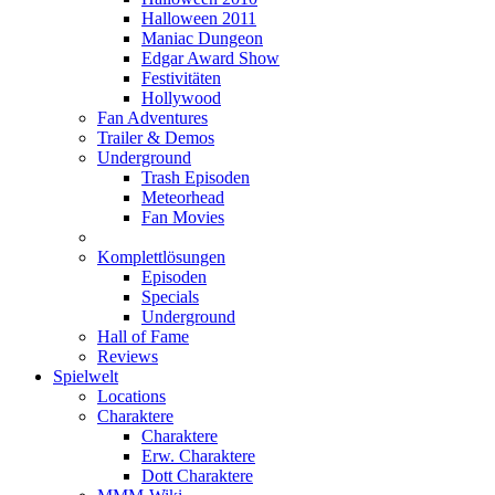
Halloween 2011
Maniac Dungeon
Edgar Award Show
Festivitäten
Hollywood
Fan Adventures
Trailer & Demos
Underground
Trash Episoden
Meteorhead
Fan Movies
Komplettlösungen
Episoden
Specials
Underground
Hall of Fame
Reviews
Spielwelt
Locations
Charaktere
Charaktere
Erw. Charaktere
Dott Charaktere