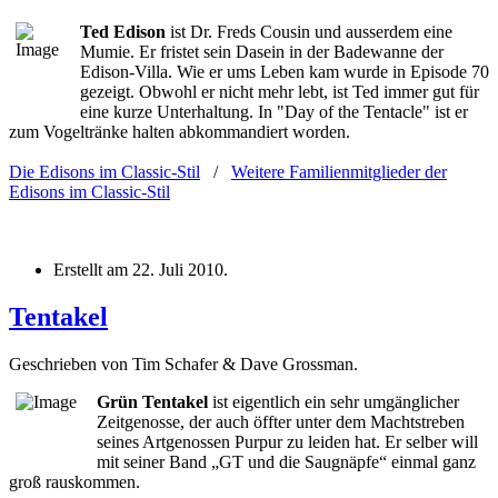
Ted Edison
ist Dr. Freds Cousin und ausserdem eine
Mumie. Er fristet sein Dasein in der Badewanne der
Edison-Villa. Wie er ums Leben kam wurde in Episode 70
gezeigt. Obwohl er nicht mehr lebt, ist Ted immer gut für
eine kurze Unterhaltung. In "Day of the Tentacle" ist er
zum Vogeltränke halten abkommandiert worden.
Die Edisons im Classic-Stil
/
Weitere Familienmitglieder der
Edisons im Classic-Stil
Erstellt am
22. Juli 2010
.
Tentakel
Geschrieben von Tim Schafer & Dave Grossman.
Grün Tentakel
ist eigentlich ein sehr umgänglicher
Zeitgenosse, der auch öffter unter dem Machtstreben
seines Artgenossen Purpur zu leiden hat. Er selber will
mit seiner Band „GT und die Saugnäpfe“ einmal ganz
groß rauskommen.