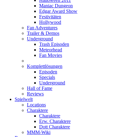
Halloween 2011
Maniac Dungeon
Edgar Award Show
Festivitäten
Hollywood
Fan Adventures
Trailer & Demos
Underground
Trash Episoden
Meteorhead
Fan Movies
Komplettlösungen
Episoden
Specials
Underground
Hall of Fame
Reviews
Spielwelt
Locations
Charaktere
Charaktere
Erw. Charaktere
Dott Charaktere
MMM-Wiki