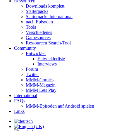
Ressourcen
Downloads komplett
Starterpacks
Starterpacks International
nach Episoden
Tools
Verschiedenes
Gamesources
Ressourcen Search-Tool
Community
Entwickler
Entwicklerliste
Interviews
Forum
Twitter
MMM-Comics
MMM-Magazin
MMM Lets Play
International
FAQs
MMM-Episoden auf Android spielen
Links