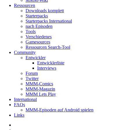
MMM-Wiki
Ressourcen
Downloads komplett
Starterpacks
Starterpacks International
nach Episoden
Tools
Verschiedenes
Gamesources
Ressourcen Search-Tool
Community
Entwickler
Entwicklerliste
Interviews
Forum
Twitter
MMM-Comics
MMM-Magazin
MMM Lets Play
International
FAQs
MMM-Episoden auf Android spielen
Links