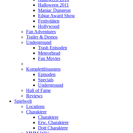
Halloween 2011
Maniac Dungeon
Edgar Award Show
Festivitäten
Hollywood
Fan Adventures
Trailer & Demos
Underground
Trash Episoden
Meteorhead
Fan Movies
Komplettlösungen
Episoden
Specials
Underground
Hall of Fame
Reviews
Spielwelt
Locations
Charaktere
Charaktere
Erw. Charaktere
Dott Charaktere