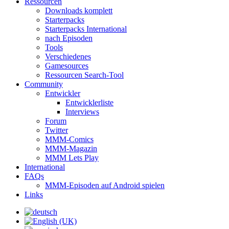
Ressourcen
Downloads komplett
Starterpacks
Starterpacks International
nach Episoden
Tools
Verschiedenes
Gamesources
Ressourcen Search-Tool
Community
Entwickler
Entwicklerliste
Interviews
Forum
Twitter
MMM-Comics
MMM-Magazin
MMM Lets Play
International
FAQs
MMM-Episoden auf Android spielen
Links