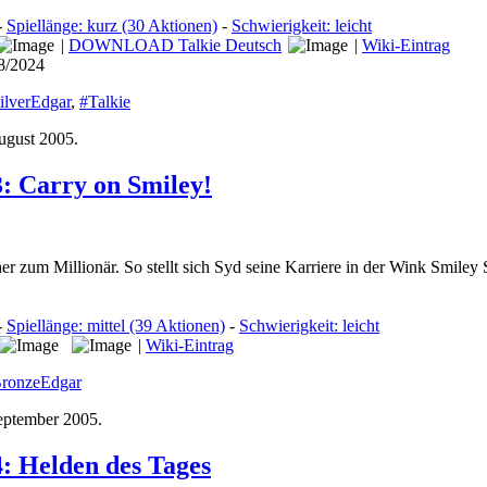
-
Spiellänge: kurz (30 Aktionen)
-
Schwierigkeit: leicht
|
DOWNLOAD Talkie Deutsch
|
Wiki-Eintrag
08/2024
ilverEdgar
,
#Talkie
ugust 2005
.
3: Carry on Smiley!
r zum Millionär. So stellt sich Syd seine Karriere in der Wink Smiley
-
Spiellänge: mittel (39 Aktionen)
-
Schwierigkeit: leicht
|
Wiki-Eintrag
ronzeEdgar
eptember 2005
.
: Helden des Tages