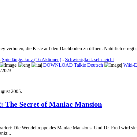
ey verboten, die Kiste auf den Dachboden zu öffnen. Natürlich erregt d
-
Spiellänge: kurz (16 Aktionen)
-
Schwierigkeit: sehr leicht
|
DOWNLOAD Talkie Deutsch
|
Wiki-E
2/2023
ugust 2005
.
2: The Secret of Maniac Mansion
epariert: Die Wendeltreppe des Maniac Mansions. Und Dr. Fred wird sie h
nkt...