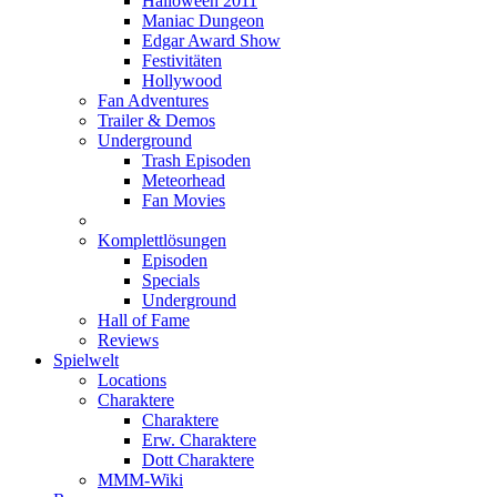
Halloween 2011
Maniac Dungeon
Edgar Award Show
Festivitäten
Hollywood
Fan Adventures
Trailer & Demos
Underground
Trash Episoden
Meteorhead
Fan Movies
Komplettlösungen
Episoden
Specials
Underground
Hall of Fame
Reviews
Spielwelt
Locations
Charaktere
Charaktere
Erw. Charaktere
Dott Charaktere
MMM-Wiki