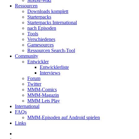
MMM-Wiki
Ressourcen
Downloads komplett
Starterpacks
Starterpacks International
nach Episoden
Tools
Verschiedenes
Gamesources
Ressourcen Search-Tool
Community
Entwickler
Entwicklerliste
Interviews
Forum
Twitter
MMM-Comics
MMM-Magazin
MMM Lets Play
International
FAQs
MMM-Episoden auf Android spielen
Links