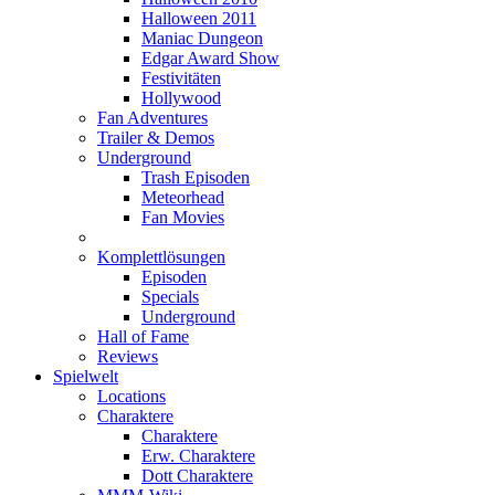
Halloween 2011
Maniac Dungeon
Edgar Award Show
Festivitäten
Hollywood
Fan Adventures
Trailer & Demos
Underground
Trash Episoden
Meteorhead
Fan Movies
Komplettlösungen
Episoden
Specials
Underground
Hall of Fame
Reviews
Spielwelt
Locations
Charaktere
Charaktere
Erw. Charaktere
Dott Charaktere