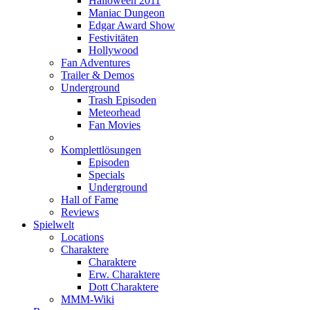
Halloween 2011
Maniac Dungeon
Edgar Award Show
Festivitäten
Hollywood
Fan Adventures
Trailer & Demos
Underground
Trash Episoden
Meteorhead
Fan Movies
Komplettlösungen
Episoden
Specials
Underground
Hall of Fame
Reviews
Spielwelt
Locations
Charaktere
Charaktere
Erw. Charaktere
Dott Charaktere
MMM-Wiki