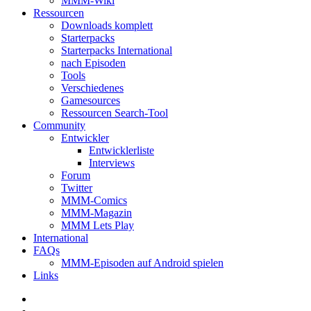
MMM-Wiki
Ressourcen
Downloads komplett
Starterpacks
Starterpacks International
nach Episoden
Tools
Verschiedenes
Gamesources
Ressourcen Search-Tool
Community
Entwickler
Entwicklerliste
Interviews
Forum
Twitter
MMM-Comics
MMM-Magazin
MMM Lets Play
International
FAQs
MMM-Episoden auf Android spielen
Links