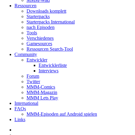
MMM-Wiki
Ressourcen
Downloads komplett
Starterpacks
Starterpacks International
nach Episoden
Tools
Verschiedenes
Gamesources
Ressourcen Search-Tool
Community
Entwickler
Entwicklerliste
Interviews
Forum
Twitter
MMM-Comics
MMM-Magazin
MMM Lets Play
International
FAQs
MMM-Episoden auf Android spielen
Links