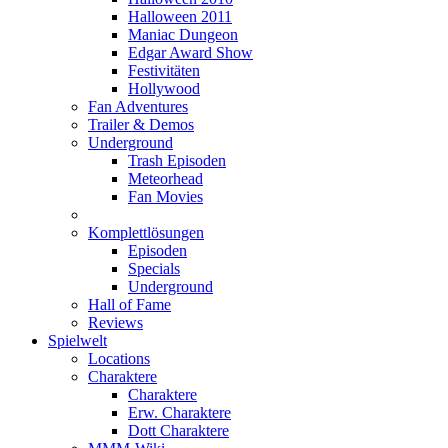
Halloween 2011
Maniac Dungeon
Edgar Award Show
Festivitäten
Hollywood
Fan Adventures
Trailer & Demos
Underground
Trash Episoden
Meteorhead
Fan Movies
Komplettlösungen
Episoden
Specials
Underground
Hall of Fame
Reviews
Spielwelt
Locations
Charaktere
Charaktere
Erw. Charaktere
Dott Charaktere