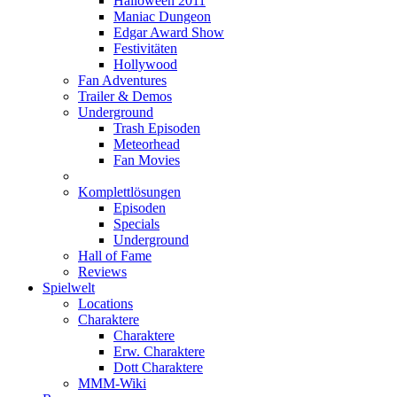
Halloween 2011
Maniac Dungeon
Edgar Award Show
Festivitäten
Hollywood
Fan Adventures
Trailer & Demos
Underground
Trash Episoden
Meteorhead
Fan Movies
Komplettlösungen
Episoden
Specials
Underground
Hall of Fame
Reviews
Spielwelt
Locations
Charaktere
Charaktere
Erw. Charaktere
Dott Charaktere
MMM-Wiki