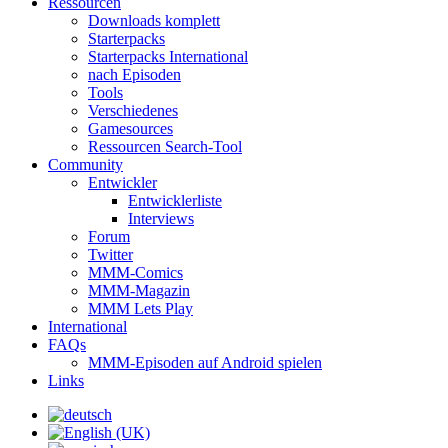
Ressourcen
Downloads komplett
Starterpacks
Starterpacks International
nach Episoden
Tools
Verschiedenes
Gamesources
Ressourcen Search-Tool
Community
Entwickler
Entwicklerliste
Interviews
Forum
Twitter
MMM-Comics
MMM-Magazin
MMM Lets Play
International
FAQs
MMM-Episoden auf Android spielen
Links