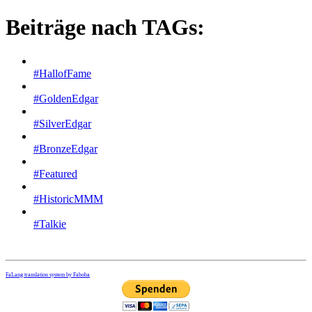
Beiträge nach TAGs:
#HallofFame
#GoldenEdgar
#SilverEdgar
#BronzeEdgar
#Featured
#HistoricMMM
#Talkie
FaLang translation system by Faboba