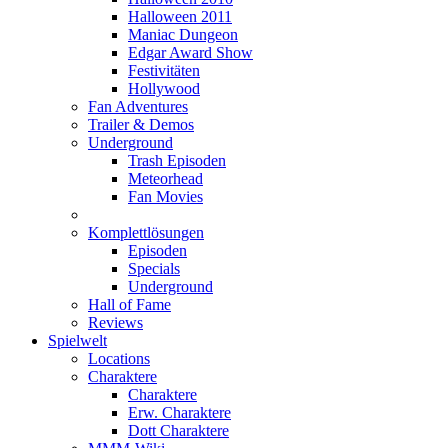
Halloween 2011
Maniac Dungeon
Edgar Award Show
Festivitäten
Hollywood
Fan Adventures
Trailer & Demos
Underground
Trash Episoden
Meteorhead
Fan Movies
Komplettlösungen
Episoden
Specials
Underground
Hall of Fame
Reviews
Spielwelt
Locations
Charaktere
Charaktere
Erw. Charaktere
Dott Charaktere