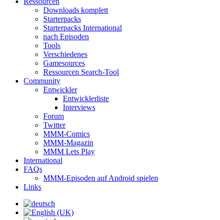
Ressourcen
Downloads komplett
Starterpacks
Starterpacks International
nach Episoden
Tools
Verschiedenes
Gamesources
Ressourcen Search-Tool
Community
Entwickler
Entwicklerliste
Interviews
Forum
Twitter
MMM-Comics
MMM-Magazin
MMM Lets Play
International
FAQs
MMM-Episoden auf Android spielen
Links