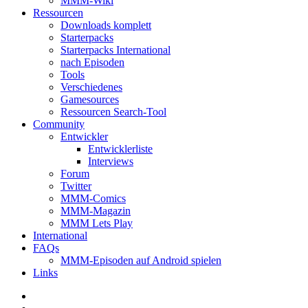
MMM-Wiki
Ressourcen
Downloads komplett
Starterpacks
Starterpacks International
nach Episoden
Tools
Verschiedenes
Gamesources
Ressourcen Search-Tool
Community
Entwickler
Entwicklerliste
Interviews
Forum
Twitter
MMM-Comics
MMM-Magazin
MMM Lets Play
International
FAQs
MMM-Episoden auf Android spielen
Links