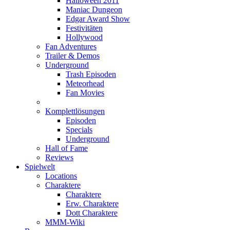
Halloween 2011
Maniac Dungeon
Edgar Award Show
Festivitäten
Hollywood
Fan Adventures
Trailer & Demos
Underground
Trash Episoden
Meteorhead
Fan Movies
Komplettlösungen
Episoden
Specials
Underground
Hall of Fame
Reviews
Spielwelt
Locations
Charaktere
Charaktere
Erw. Charaktere
Dott Charaktere
MMM-Wiki