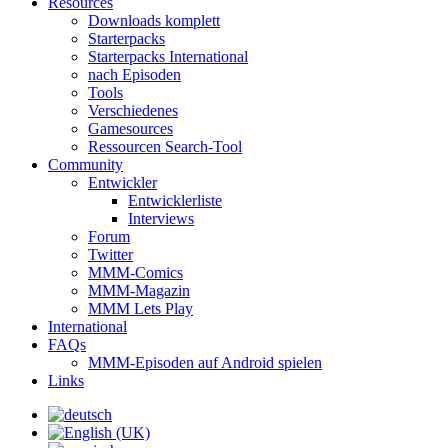
Resources
Downloads komplett
Starterpacks
Starterpacks International
nach Episoden
Tools
Verschiedenes
Gamesources
Ressourcen Search-Tool
Community
Entwickler
Entwicklerliste
Interviews
Forum
Twitter
MMM-Comics
MMM-Magazin
MMM Lets Play
International
FAQs
MMM-Episoden auf Android spielen
Links