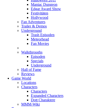
Halloween 2011
Maniac Dungeon
Edgar Award Show
Festivitäten
Hollywood
Fan Adventures
Trailer & Demos
Underground
Trash Episoden
Meteorhead
Fan Movies
Walkthroughs
Episoden
Specials
Underground
Hall of Fame
Reviews
Game World
Locations
Characters
Characters
Expanded Characters
Dott Charaktere
MMM-Wiki