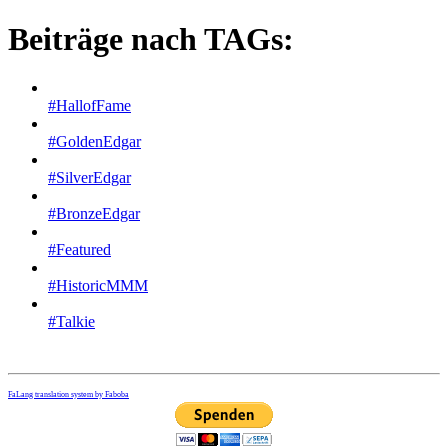
Beiträge nach TAGs:
#HallofFame
#GoldenEdgar
#SilverEdgar
#BronzeEdgar
#Featured
#HistoricMMM
#Talkie
FaLang translation system by Faboba