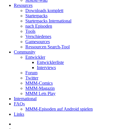
MMM-Wiki
Resources
Downloads komplett
Starterpacks
Starterpacks International
nach Episoden
Tools
Verschiedenes
Gamesources
Ressourcen Search-Tool
Community
Entwickler
Entwicklerliste
Interviews
Forum
Twitter
MMM-Comics
MMM-Magazin
MMM Lets Play
International
FAQs
MMM-Episoden auf Android spielen
Links