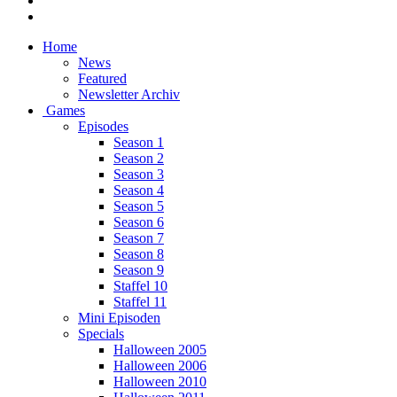
Home
News
Featured
Newsletter Archiv
Games
Episodes
Season 1
Season 2
Season 3
Season 4
Season 5
Season 6
Season 7
Season 8
Season 9
Staffel 10
Staffel 11
Mini Episoden
Specials
Halloween 2005
Halloween 2006
Halloween 2010