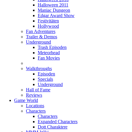
Halloween 2011
Maniac Dungeon
Edgar Award Show
Festivitäten
Hollywood
Fan Adventures
Trailer & Demos
Underground
Trash Episoden
Meteorhead
Fan Movies
Walkthroughs
Episoden
Specials
Underground
Hall of Fame
Reviews
Game World
Locations
Characters
Characters
Expanded Characters
Dott Charaktere