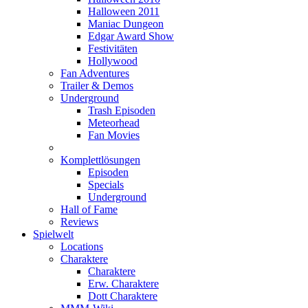
Halloween 2011
Maniac Dungeon
Edgar Award Show
Festivitäten
Hollywood
Fan Adventures
Trailer & Demos
Underground
Trash Episoden
Meteorhead
Fan Movies
Komplettlösungen
Episoden
Specials
Underground
Hall of Fame
Reviews
Spielwelt
Locations
Charaktere
Charaktere
Erw. Charaktere
Dott Charaktere