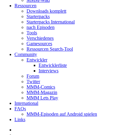
MMM-Wiki
Ressourcen
Downloads komplett
Starterpacks
Starterpacks International
nach Episoden
Tools
Verschiedenes
Gamesources
Ressourcen Search-Tool
Community
Entwickler
Entwicklerliste
Interviews
Forum
Twitter
MMM-Comics
MMM-Magazin
MMM Lets Play
International
FAQs
MMM-Episoden auf Android spielen
Links