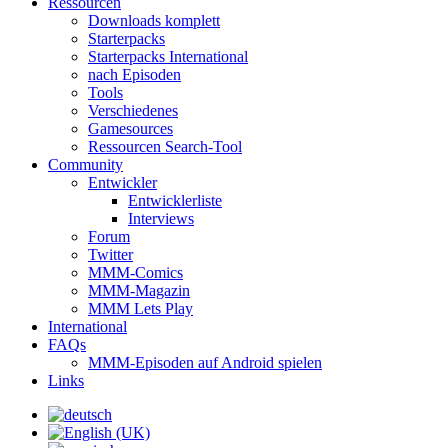
Ressourcen
Downloads komplett
Starterpacks
Starterpacks International
nach Episoden
Tools
Verschiedenes
Gamesources
Ressourcen Search-Tool
Community
Entwickler
Entwicklerliste
Interviews
Forum
Twitter
MMM-Comics
MMM-Magazin
MMM Lets Play
International
FAQs
MMM-Episoden auf Android spielen
Links