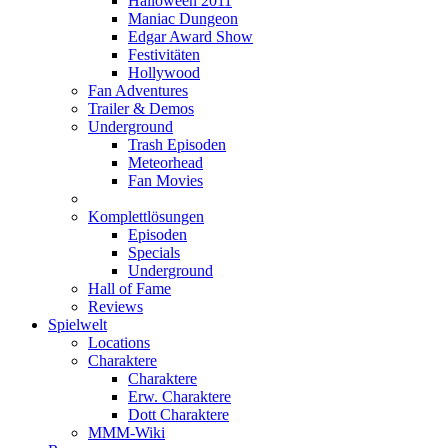
Halloween 2011
Maniac Dungeon
Edgar Award Show
Festivitäten
Hollywood
Fan Adventures
Trailer & Demos
Underground
Trash Episoden
Meteorhead
Fan Movies
Komplettlösungen
Episoden
Specials
Underground
Hall of Fame
Reviews
Spielwelt
Locations
Charaktere
Charaktere
Erw. Charaktere
Dott Charaktere
MMM-Wiki