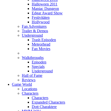
Halloween 2011
Maniac Dungeon
Edgar Award Show
Festivitäten
Hollywood
Fan Adventures
Trailer & Demos
Underground
Trash Episoden
Meteorhead
Fan Movies
Walkthroughs
Episoden
Specials
Underground
Hall of Fame
Reviews
Game World
Locations
Characters
Characters
Expanded Characters
Dott Charaktere