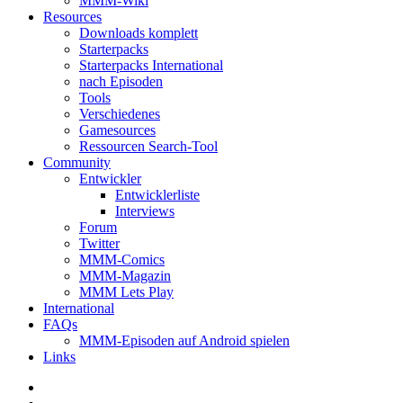
MMM-Wiki
Resources
Downloads komplett
Starterpacks
Starterpacks International
nach Episoden
Tools
Verschiedenes
Gamesources
Ressourcen Search-Tool
Community
Entwickler
Entwicklerliste
Interviews
Forum
Twitter
MMM-Comics
MMM-Magazin
MMM Lets Play
International
FAQs
MMM-Episoden auf Android spielen
Links