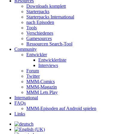
Resources
Downloads komplett
Starterpacks
Starterpacks International
nach Episoden
Tools
Verschiedenes
Gamesources
Ressourcen Search-Tool
Community
Entwickler
Entwicklerliste
Interviews
Forum
Twitter
MMM-Comics
MMM-Magazin
MMM Lets Play
International
FAQs
MMM-Episoden auf Android spielen
Links