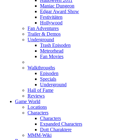
Halloween 2011
Maniac Dungeon
Edgar Award Show
Festivitäten
Hollywood
Fan Adventures
Trailer & Demos
Underground
Trash Episoden
Meteorhead
Fan Movies
Walkthroughs
Episoden
Specials
Underground
Hall of Fame
Reviews
Game World
Locations
Characters
Characters
Expanded Characters
Dott Charaktere
MMM-Wiki