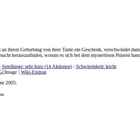
 an ihrem Geburtstag von ihrer Tante ein Geschenk, verschwindet dam
ersucht herauszufinden, worum es sich bei dem mysteriösen Präsent han
-
Spiellänge: sehr kurz (14 Aktionen)
-
Schwierigkeit: leicht
|
Wiki-Eintrag
une 2005
.
boba