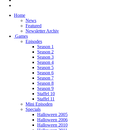
Home
News
Featured
Newsletter Archiv
Games
Episodes
Season 1
Season 2
Season 3
Season 4
Season 5
Season 6
Season 7
Season 8
Season 9
Staffel 10
Staffel 11
Mini Episoden
Specials
Halloween 2005
Halloween 2006
Halloween 2010