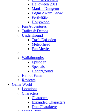
Halloween 2011
Maniac Dungeon
Edgar Award Show
Festivitäten
Hollywood
Fan Adventures
Trailer & Demos
Underground
Trash Episoden
Meteorhead
Fan Movies
Walkthroughs
Episoden
Specials
Underground
Hall of Fame
Reviews
Game World
Locations
Characters
Characters
Expanded Characters
Dott Charaktere