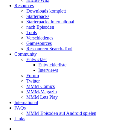
MMM-Wiki
Resources
Downloads komplett
Starterpacks
Starterpacks International
nach Episoden
Tools
Verschiedenes
Gamesources
Ressourcen Search-Tool
Community
Entwickler
Entwicklerliste
Interviews
Forum
Twitter
MMM-Comics
MMM-Magazin
MMM Lets Play
International
FAQs
MMM-Episoden auf Android spielen
Links