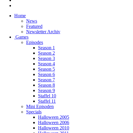
Home
News
Featured
Newsletter Archiv
Games
Episodes
Season 1
Season 2
Season 3
Season 4
Season 5
Season 6
Season 7
Season 8
Season 9
Staffel 10
Staffel 11
Mini Episoden
Specials
Halloween 2005
Halloween 2006
Halloween 2010