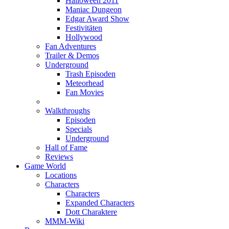
Halloween 2011
Maniac Dungeon
Edgar Award Show
Festivitäten
Hollywood
Fan Adventures
Trailer & Demos
Underground
Trash Episoden
Meteorhead
Fan Movies
Walkthroughs
Episoden
Specials
Underground
Hall of Fame
Reviews
Game World
Locations
Characters
Characters
Expanded Characters
Dott Charaktere
MMM-Wiki