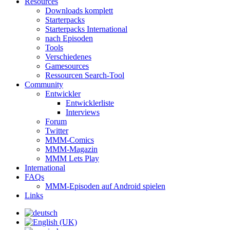
Resources
Downloads komplett
Starterpacks
Starterpacks International
nach Episoden
Tools
Verschiedenes
Gamesources
Ressourcen Search-Tool
Community
Entwickler
Entwicklerliste
Interviews
Forum
Twitter
MMM-Comics
MMM-Magazin
MMM Lets Play
International
FAQs
MMM-Episoden auf Android spielen
Links