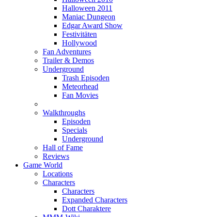
Halloween 2011
Maniac Dungeon
Edgar Award Show
Festivitäten
Hollywood
Fan Adventures
Trailer & Demos
Underground
Trash Episoden
Meteorhead
Fan Movies
Walkthroughs
Episoden
Specials
Underground
Hall of Fame
Reviews
Game World
Locations
Characters
Characters
Expanded Characters
Dott Charaktere