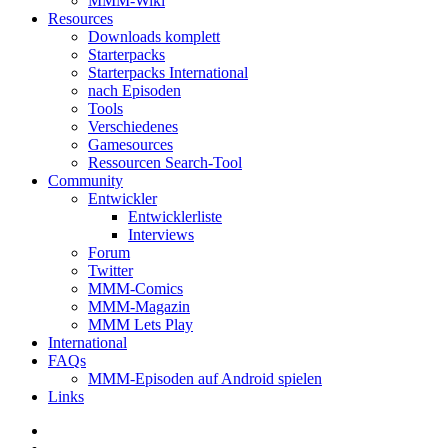
MMM-Wiki
Resources
Downloads komplett
Starterpacks
Starterpacks International
nach Episoden
Tools
Verschiedenes
Gamesources
Ressourcen Search-Tool
Community
Entwickler
Entwicklerliste
Interviews
Forum
Twitter
MMM-Comics
MMM-Magazin
MMM Lets Play
International
FAQs
MMM-Episoden auf Android spielen
Links