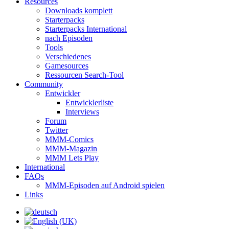
Resources
Downloads komplett
Starterpacks
Starterpacks International
nach Episoden
Tools
Verschiedenes
Gamesources
Ressourcen Search-Tool
Community
Entwickler
Entwicklerliste
Interviews
Forum
Twitter
MMM-Comics
MMM-Magazin
MMM Lets Play
International
FAQs
MMM-Episoden auf Android spielen
Links