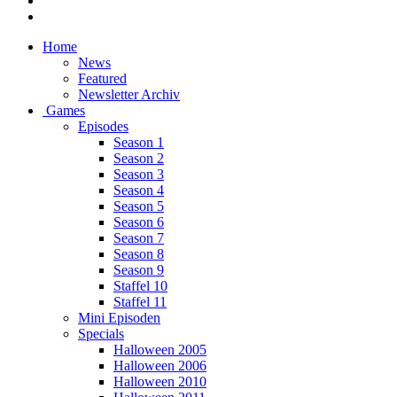
Home
News
Featured
Newsletter Archiv
Games
Episodes
Season 1
Season 2
Season 3
Season 4
Season 5
Season 6
Season 7
Season 8
Season 9
Staffel 10
Staffel 11
Mini Episoden
Specials
Halloween 2005
Halloween 2006
Halloween 2010