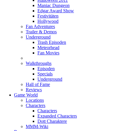
Halloween 2011
Maniac Dungeon
Edgar Award Show
Festivitäten
Hollywood
Fan Adventures
Trailer & Demos
Underground
Trash Episoden
Meteorhead
Fan Movies
Walkthroughs
Episoden
Specials
Underground
Hall of Fame
Reviews
Game World
Locations
Characters
Characters
Expanded Characters
Dott Charaktere
MMM-Wiki