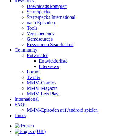
Resources
Downloads komplett
Starterpacks
Starterpacks International
nach Episoden
Tools
Verschiedenes
Gamesources
Ressourcen Search-Tool
Community
Entwickler
Entwicklerliste
Interviews
Forum
Twitter
MMM-Comics
MMM-Magazin
MMM Lets Play
International
FAQs
MMM-Episoden auf Android spielen
Links