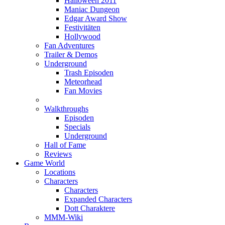
Halloween 2011
Maniac Dungeon
Edgar Award Show
Festivitäten
Hollywood
Fan Adventures
Trailer & Demos
Underground
Trash Episoden
Meteorhead
Fan Movies
Walkthroughs
Episoden
Specials
Underground
Hall of Fame
Reviews
Game World
Locations
Characters
Characters
Expanded Characters
Dott Charaktere
MMM-Wiki