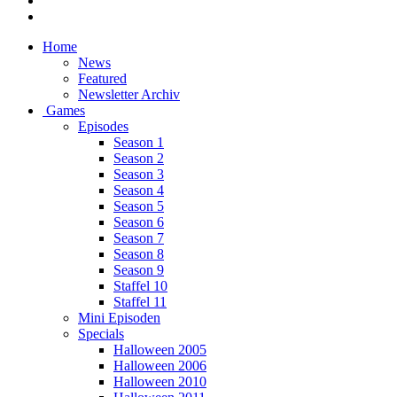
Home
News
Featured
Newsletter Archiv
Games
Episodes
Season 1
Season 2
Season 3
Season 4
Season 5
Season 6
Season 7
Season 8
Season 9
Staffel 10
Staffel 11
Mini Episoden
Specials
Halloween 2005
Halloween 2006
Halloween 2010