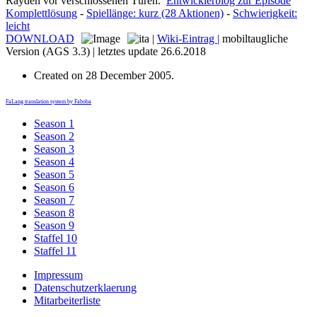
Rayden vor verschlossenen Türen.
Entwicklerblog zur Episode
Komplettlösung
-
Spiellänge: kurz (28 Aktionen)
-
Schwierigkeit:
leicht
DOWNLOAD
|
Wiki-Eintrag |
mobiltaugliche
Version (AGS 3.3) | letztes update 26.6.2018
Created on
28 December 2005
.
FaLang translation system by Faboba
Season 1
Season 2
Season 3
Season 4
Season 5
Season 6
Season 7
Season 8
Season 9
Staffel 10
Staffel 11
Impressum
Datenschutzerklaerung
Mitarbeiterliste