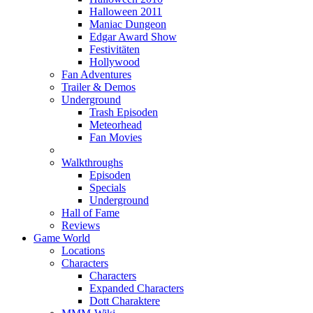
Halloween 2011
Maniac Dungeon
Edgar Award Show
Festivitäten
Hollywood
Fan Adventures
Trailer & Demos
Underground
Trash Episoden
Meteorhead
Fan Movies
Walkthroughs
Episoden
Specials
Underground
Hall of Fame
Reviews
Game World
Locations
Characters
Characters
Expanded Characters
Dott Charaktere