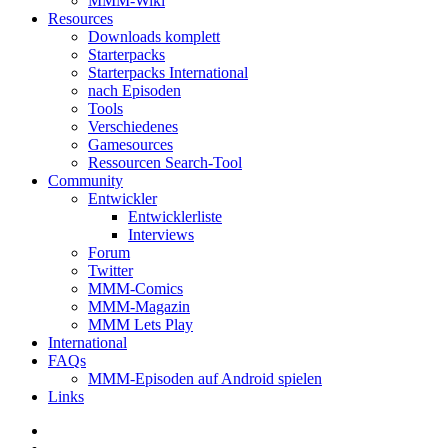
MMM-Wiki
Resources
Downloads komplett
Starterpacks
Starterpacks International
nach Episoden
Tools
Verschiedenes
Gamesources
Ressourcen Search-Tool
Community
Entwickler
Entwicklerliste
Interviews
Forum
Twitter
MMM-Comics
MMM-Magazin
MMM Lets Play
International
FAQs
MMM-Episoden auf Android spielen
Links