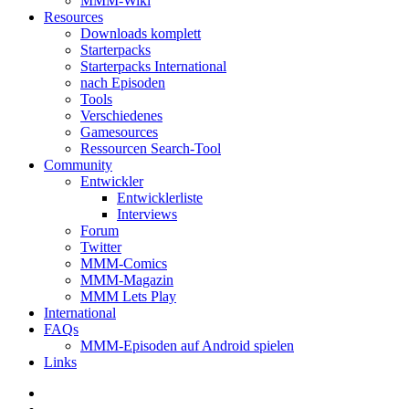
MMM-Wiki
Resources
Downloads komplett
Starterpacks
Starterpacks International
nach Episoden
Tools
Verschiedenes
Gamesources
Ressourcen Search-Tool
Community
Entwickler
Entwicklerliste
Interviews
Forum
Twitter
MMM-Comics
MMM-Magazin
MMM Lets Play
International
FAQs
MMM-Episoden auf Android spielen
Links