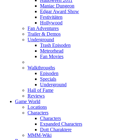
Halloween 2011
Maniac Dungeon
Edgar Award Show
Festivitäten
Hollywood
Fan Adventures
Trailer & Demos
Underground
Trash Episoden
Meteorhead
Fan Movies
Walkthroughs
Episoden
Specials
Underground
Hall of Fame
Reviews
Game World
Locations
Characters
Characters
Expanded Characters
Dott Charaktere
MMM-Wiki