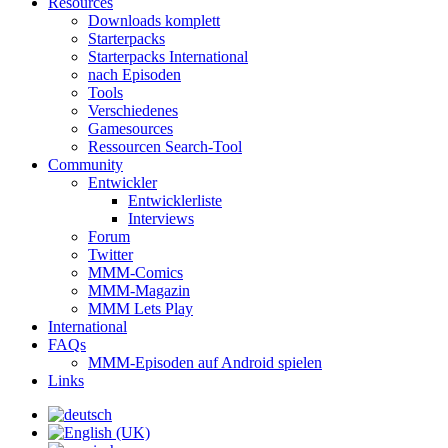
Resources
Downloads komplett
Starterpacks
Starterpacks International
nach Episoden
Tools
Verschiedenes
Gamesources
Ressourcen Search-Tool
Community
Entwickler
Entwicklerliste
Interviews
Forum
Twitter
MMM-Comics
MMM-Magazin
MMM Lets Play
International
FAQs
MMM-Episoden auf Android spielen
Links