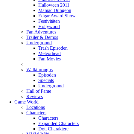
Halloween 2011
Maniac Dungeon
Edgar Award Show
Festivitäten
Hollywood
Fan Adventures
Trailer & Demos
Underground
Trash Episoden
Meteorhead
Fan Movies
Walkthroughs
Episoden
Specials
Underground
Hall of Fame
Reviews
Game World
Locations
Characters
Characters
Expanded Characters
Dott Charaktere