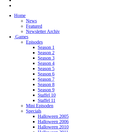
Home
News
Featured
Newsletter Archiv
Games
Episodes
Season 1
Season 2
Season 3
Season 4
Season 5
Season 6
Season 7
Season 8
Season 9
Staffel 10
Staffel 11
Mini Episoden
Specials
Halloween 2005
Halloween 2006
Halloween 2010