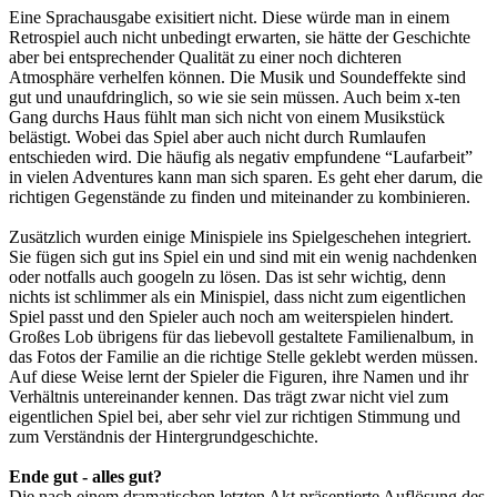
Eine Sprachausgabe exisitiert nicht. Diese würde man in einem
Retrospiel auch nicht unbedingt erwarten, sie hätte der Geschichte
aber bei entsprechender Qualität zu einer noch dichteren
Atmosphäre verhelfen können. Die Musik und Soundeffekte sind
gut und unaufdringlich, so wie sie sein müssen. Auch beim x-ten
Gang durchs Haus fühlt man sich nicht von einem Musikstück
belästigt. Wobei das Spiel aber auch nicht durch Rumlaufen
entschieden wird. Die häufig als negativ empfundene “Laufarbeit”
in vielen Adventures kann man sich sparen. Es geht eher darum, die
richtigen Gegenstände zu finden und miteinander zu kombinieren.
Zusätzlich wurden einige Minispiele ins Spielgeschehen integriert.
Sie fügen sich gut ins Spiel ein und sind mit ein wenig nachdenken
oder notfalls auch googeln zu lösen. Das ist sehr wichtig, denn
nichts ist schlimmer als ein Minispiel, dass nicht zum eigentlichen
Spiel passt und den Spieler auch noch am weiterspielen hindert.
Großes Lob übrigens für das liebevoll gestaltete Familienalbum, in
das Fotos der Familie an die richtige Stelle geklebt werden müssen.
Auf diese Weise lernt der Spieler die Figuren, ihre Namen und ihr
Verhältnis untereinander kennen. Das trägt zwar nicht viel zum
eigentlichen Spiel bei, aber sehr viel zur richtigen Stimmung und
zum Verständnis der Hintergrundgeschichte.
Ende gut - alles gut?
Die nach einem dramatischen letzten Akt präsentierte Auflösung des