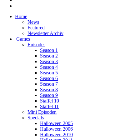
Home
News
Featured
Newsletter Archiv
Games
Episodes
Season 1
Season 2
Season 3
Season 4
Season 5
Season 6
Season 7
Season 8
Season 9
Staffel 10
Staffel 11
Mini Episoden
Specials
Halloween 2005
Halloween 2006
Halloween 2010