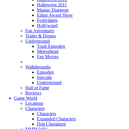
Halloween 2011
Maniac Dungeon
Edgar Award Show
Festivitäten
Hollywood
Fan Adventures
Trailer & Demos
Underground
Trash Episoden
Meteorhead
Fan Movies
Walkthroughs
Episoden
Specials
Underground
Hall of Fame
Reviews
Game World
Locations
Characters
Characters
Expanded Characters
Dott Charaktere