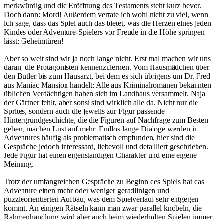
merkwürdig und die Eröffnung des Testaments steht kurz bevor.
Doch dann: Mord! Außerdem verrate ich wohl nicht zu viel, wenn
ich sage, dass das Spiel auch das bietet, was die Herzen eines jeden
Kindes oder Adventure-Spielers vor Freude in die Höhe springen
lässt: Geheimtüren!
Aber so weit sind wir ja noch lange nicht. Erst mal machen wir uns
daran, die Protagonisten kennenzulernen. Vom Hausmädchen über
den Butler bis zum Hausarzt, bei dem es sich übrigens um Dr. Fred
aus Maniac Mansion handelt: Alle aus Kriminalromanen bekannten
üblichen Verdächtigen haben sich im Landhaus versammelt. Naja
der Gärtner fehlt, aber sonst sind wirklich alle da. Nicht nur die
Sprites, sondern auch die jeweils zur Figur passende
Hintergrundgeschichte, die die Figuren auf Nachfrage zum Besten
geben, machen Lust auf mehr. Endlos lange Dialoge werden in
Adventures häufig als problematisch empfunden, hier sind die
Gespräche jedoch interessant, liebevoll und detailliert geschrieben.
Jede Figur hat einen eigenständigen Charakter und eine eigene
Meinung.
Trotz der umfangreichen Gespräche zu Beginn des Spiels hat das
Adventure einen mehr oder weniger geradlinigen und
puzzleorientierten Aufbau, was dem Spielverlauf sehr entgegen
kommt. An einigen Rätseln kann man zwar parallel knobeln, die
Rahmenhandlung wird aber auch beim wiederholten Spielen immer