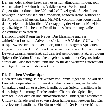
Der ein- oder andere Leser mag es ja nun altmodisch finden, sich
wie im Jahre 1987 durch das Anklicken von Verben und
Gegenständen durch eine 320 mal 240 Pixel große Spielwelt zu
bewegen. Aber das ist nicht altmodisch, sondern Retro. Murder at
the Moonshine Mansion, kurz MatMM, vollbringt das Kunststück,
den Spieler durch künstliche Verknappung der visuellen Mittel bei
gleichzeitig viel Liebe zum Detail in ein sehr stimmungsvolles
Adventure zu versetzen.
Dennoch bleibt Raum für Neues. Das klassische und aus
zahlreichen Lucasarts-Adventures bekannte 9-Verben-GUI wurde
beispielsweise behutsam verändert, um ein flüssigeres Spielerlebnis
zu gewährleisten. Die Verben Drücke und Ziehe wurden zu einem
Bewege zusammengefasst, auf dem frei gewordenen Platz wird dem
Spieler die Aktion Untersuche angeboten, mit der er Gegenstände
“unter die Lupe nehmen” kann und so für den weiteren Spielverlauf
wichtige Hinweise entdecken kann.
Die üblichen Verdächtigen
Nach der Einleitung, in der Wendy von ihrem Jugendfreund auf den
Landsitz eingeladen wird, versetzen die liebevoll ausgearbeiteten
Charaktere und ein gruseliges Landhaus den Spieler unmittelbar in
die richtige Stimmung. Der besondere Charme des Spiels liegt
nämlich in der dichten und atmosphärischen Hintergrundgeschichte.
Und zwar gerade weil es sowas schon hundertmal gegeben hat. Ein
abgelegenes Landhaus. Ein Sturm zieht auf. Der Butler verhält sich