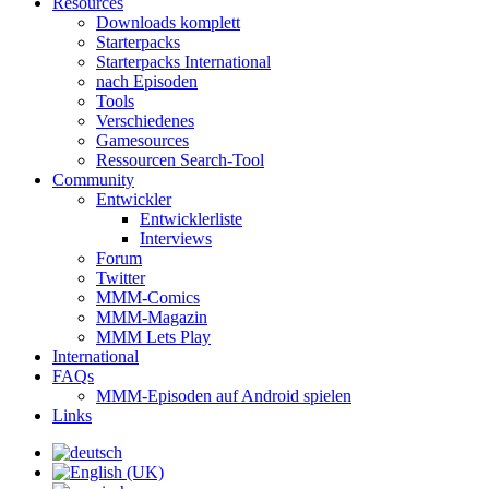
Resources
Downloads komplett
Starterpacks
Starterpacks International
nach Episoden
Tools
Verschiedenes
Gamesources
Ressourcen Search-Tool
Community
Entwickler
Entwicklerliste
Interviews
Forum
Twitter
MMM-Comics
MMM-Magazin
MMM Lets Play
International
FAQs
MMM-Episoden auf Android spielen
Links