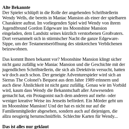
Alte Bekannte
Der Spieler schlüpft in die Rolle der angehenden Schriftstellerin
Wendy Wells, die bereits in Maniac Mansion als einer der spielbaren
Charaktere auftrat. Im vorliegenden Spiel wird Wendy von ihrem
Jugendfreund Gordon Edgeware ins Moonshine Mansion
eingeladen, dem Landsitz seines kürzlich verstorbenen Großvaters.
Dort versammelt sich in stürmischer Nacht die ganze Edgeware-
Sippe, um der Testamentseröffnung des stinkreichen Verblichenen
beizuwohnen.
Das kommt Ihnen bekannt vor? Moonshine Mansion klingt sicher
nicht ganz zufällig wie Maniac Mansion und die Geschichte mit der
jugendlichen Schriftstellerin, die sich als Detektivin versucht, hatten
wir doch auch schon. Der geneigte Adventurespieler wird sich an
Sierras The Colonel’s Bequest aus dem Jahre 1989 erinnern und
auch diese Ähnlichkeit ist nicht ganz zufällig. Genau wie im Vorbild
wird, kaum dass Wendy die Bekanntschaft aller Anwesenden
gemacht hat, ein Protagonist nach dem anderen auf mehr- oder
weniger kreative Weise ins Jenseits befördert. Ein Mörder geht um
im Moonshine Mansion! Und der hat es nicht nur auf die
Familienmitglieder abgesehen, sondern auch auf diejenigen, die
allzu neugierig herumschnüffeln. Schlechte Karten für Wendy...
Das ist alles nur geklaut