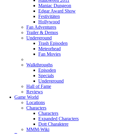
Halloween 2011
Maniac Dungeon
Edgar Award Show
Festivitäten
Hollywood
Fan Adventures
Trailer & Demos
Underground
Trash Episoden
Meteorhead
Fan Movies
Walkthroughs
Episoden
Specials
Underground
Hall of Fame
Reviews
Game World
Locations
Characters
Characters
Expanded Characters
Dott Charaktere
MMM-Wiki