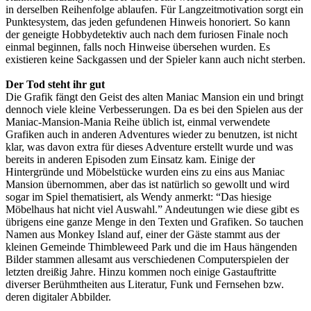
in derselben Reihenfolge ablaufen. Für Langzeitmotivation sorgt ein
Punktesystem, das jeden gefundenen Hinweis honoriert. So kann
der geneigte Hobbydetektiv auch nach dem furiosen Finale noch
einmal beginnen, falls noch Hinweise übersehen wurden. Es
existieren keine Sackgassen und der Spieler kann auch nicht sterben.
Der Tod steht ihr gut
Die Grafik fängt den Geist des alten Maniac Mansion ein und bringt
dennoch viele kleine Verbesserungen. Da es bei den Spielen aus der
Maniac-Mansion-Mania Reihe üblich ist, einmal verwendete
Grafiken auch in anderen Adventures wieder zu benutzen, ist nicht
klar, was davon extra für dieses Adventure erstellt wurde und was
bereits in anderen Episoden zum Einsatz kam. Einige der
Hintergründe und Möbelstücke wurden eins zu eins aus Maniac
Mansion übernommen, aber das ist natürlich so gewollt und wird
sogar im Spiel thematisiert, als Wendy anmerkt: “Das hiesige
Möbelhaus hat nicht viel Auswahl.” Andeutungen wie diese gibt es
übrigens eine ganze Menge in den Texten und Grafiken. So tauchen
Namen aus Monkey Island auf, einer der Gäste stammt aus der
kleinen Gemeinde Thimbleweed Park und die im Haus hängenden
Bilder stammen allesamt aus verschiedenen Computerspielen der
letzten dreißig Jahre. Hinzu kommen noch einige Gastauftritte
diverser Berühmtheiten aus Literatur, Funk und Fernsehen bzw.
deren digitaler Abbilder.