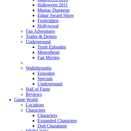
Halloween 2011
Maniac Dungeon
Edgar Award Show
Festivitäten
Hollywood
Fan Adventures
Trailer & Demos
Underground
Trash Episoden
Meteorhead
Fan Movies
Walkthroughs
Episoden
Specials
Underground
Hall of Fame
Reviews
Game World
Locations
Characters
Characters
Expanded Characters
Dott Charaktere