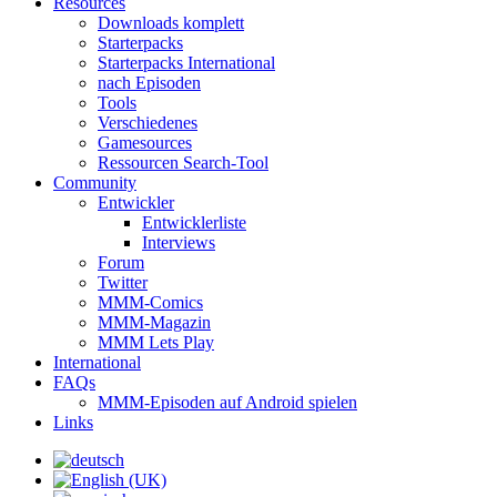
Resources
Downloads komplett
Starterpacks
Starterpacks International
nach Episoden
Tools
Verschiedenes
Gamesources
Ressourcen Search-Tool
Community
Entwickler
Entwicklerliste
Interviews
Forum
Twitter
MMM-Comics
MMM-Magazin
MMM Lets Play
International
FAQs
MMM-Episoden auf Android spielen
Links