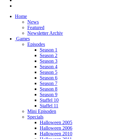
Home
News
Featured
Newsletter Archiv
Games
Episodes
Season 1
Season 2
Season 3
Season 4
Season 5
Season 6
Season 7
Season 8
Season 9
Staffel 10
Staffel 11
Mini Episoden
Specials
Halloween 2005
Halloween 2006
Halloween 2010