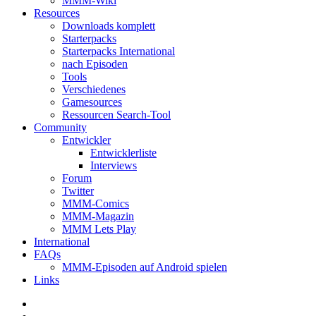
MMM-Wiki
Resources
Downloads komplett
Starterpacks
Starterpacks International
nach Episoden
Tools
Verschiedenes
Gamesources
Ressourcen Search-Tool
Community
Entwickler
Entwicklerliste
Interviews
Forum
Twitter
MMM-Comics
MMM-Magazin
MMM Lets Play
International
FAQs
MMM-Episoden auf Android spielen
Links