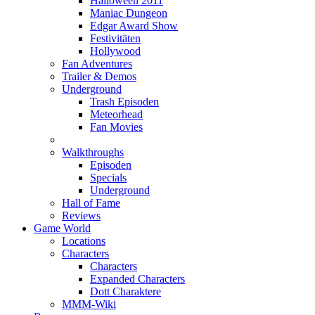
Halloween 2011
Maniac Dungeon
Edgar Award Show
Festivitäten
Hollywood
Fan Adventures
Trailer & Demos
Underground
Trash Episoden
Meteorhead
Fan Movies
Walkthroughs
Episoden
Specials
Underground
Hall of Fame
Reviews
Game World
Locations
Characters
Characters
Expanded Characters
Dott Charaktere
MMM-Wiki