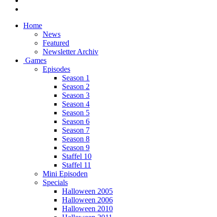
Home
News
Featured
Newsletter Archiv
Games
Episodes
Season 1
Season 2
Season 3
Season 4
Season 5
Season 6
Season 7
Season 8
Season 9
Staffel 10
Staffel 11
Mini Episoden
Specials
Halloween 2005
Halloween 2006
Halloween 2010