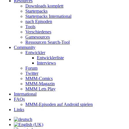
Resources
Downloads komplett
Starterpacks
Starterpacks International
nach Episoden
Tools
Verschiedenes
Gamesources
Ressourcen Search-Tool
Community
Entwickler
Entwicklerliste
Interviews
Forum
Twitter
MMM-Comics
MMM-Magazin
MMM Lets Play
International
FAQs
MMM-Episoden auf Android spielen
Links