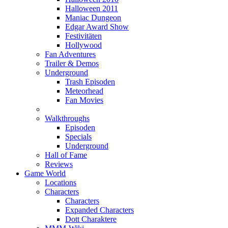
Halloween 2011
Maniac Dungeon
Edgar Award Show
Festivitäten
Hollywood
Fan Adventures
Trailer & Demos
Underground
Trash Episoden
Meteorhead
Fan Movies
Walkthroughs
Episoden
Specials
Underground
Hall of Fame
Reviews
Game World
Locations
Characters
Characters
Expanded Characters
Dott Charaktere