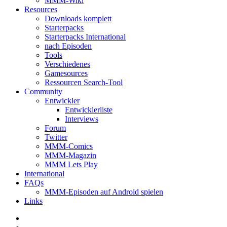
MMM-Wiki
Resources
Downloads komplett
Starterpacks
Starterpacks International
nach Episoden
Tools
Verschiedenes
Gamesources
Ressourcen Search-Tool
Community
Entwickler
Entwicklerliste
Interviews
Forum
Twitter
MMM-Comics
MMM-Magazin
MMM Lets Play
International
FAQs
MMM-Episoden auf Android spielen
Links