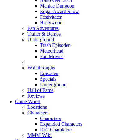
Halloween 2011
Maniac Dungeon
Edgar Award Show
Festivitäten
Hollywood
Fan Adventures
Trailer & Demos
Underground
Trash Episoden
Meteorhead
Fan Movies
Walkthroughs
Episoden
Specials
Underground
Hall of Fame
Reviews
Game World
Locations
Characters
Characters
Expanded Characters
Dott Charaktere
MMM-Wiki