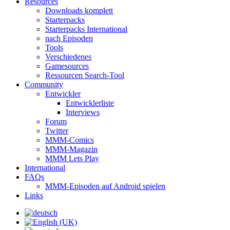
Resources
Downloads komplett
Starterpacks
Starterpacks International
nach Episoden
Tools
Verschiedenes
Gamesources
Ressourcen Search-Tool
Community
Entwickler
Entwicklerliste
Interviews
Forum
Twitter
MMM-Comics
MMM-Magazin
MMM Lets Play
International
FAQs
MMM-Episoden auf Android spielen
Links