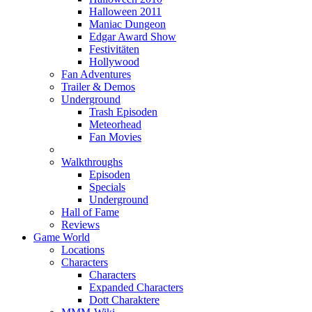
Halloween 2011
Maniac Dungeon
Edgar Award Show
Festivitäten
Hollywood
Fan Adventures
Trailer & Demos
Underground
Trash Episoden
Meteorhead
Fan Movies
Walkthroughs
Episoden
Specials
Underground
Hall of Fame
Reviews
Game World
Locations
Characters
Characters
Expanded Characters
Dott Charaktere