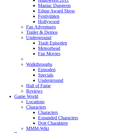
Halloween 2011
Maniac Dungeon
Edgar Award Show
Festivitäten
Hollywood
Fan Adventures
Trailer & Demos
Underground
Trash Episoden
Meteorhead
Fan Movies
Walkthroughs
Episoden
Specials
Underground
Hall of Fame
Reviews
Game World
Locations
Characters
Characters
Expanded Characters
Dott Charaktere
MMM-Wiki