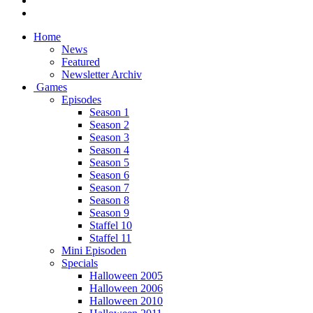
Home
News
Featured
Newsletter Archiv
Games
Episodes
Season 1
Season 2
Season 3
Season 4
Season 5
Season 6
Season 7
Season 8
Season 9
Staffel 10
Staffel 11
Mini Episoden
Specials
Halloween 2005
Halloween 2006
Halloween 2010