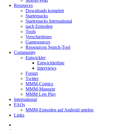
MMM-Wiki
Resources
Downloads komplett
Starterpacks
Starterpacks International
nach Episoden
Tools
Verschiedenes
Gamesources
Ressourcen Search-Tool
Community
Entwickler
Entwicklerliste
Interviews
Forum
Twitter
MMM-Comics
MMM-Magazin
MMM Lets Play
International
FAQs
MMM-Episoden auf Android spielen
Links