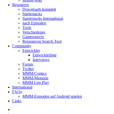
MMM-Wiki
Resources
Downloads komplett
Starterpacks
Starterpacks International
nach Episoden
Tools
Verschiedenes
Gamesources
Ressourcen Search-Tool
Community
Entwickler
Entwicklerliste
Interviews
Forum
Twitter
MMM-Comics
MMM-Magazin
MMM Lets Play
International
FAQs
MMM-Episoden auf Android spielen
Links