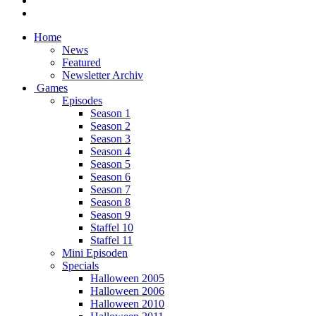
Home
News
Featured
Newsletter Archiv
Games
Episodes
Season 1
Season 2
Season 3
Season 4
Season 5
Season 6
Season 7
Season 8
Season 9
Staffel 10
Staffel 11
Mini Episoden
Specials
Halloween 2005
Halloween 2006
Halloween 2010