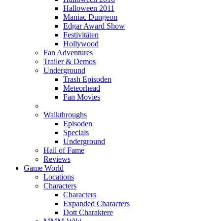
Halloween 2011
Maniac Dungeon
Edgar Award Show
Festivitäten
Hollywood
Fan Adventures
Trailer & Demos
Underground
Trash Episoden
Meteorhead
Fan Movies
Walkthroughs
Episoden
Specials
Underground
Hall of Fame
Reviews
Game World
Locations
Characters
Characters
Expanded Characters
Dott Charaktere