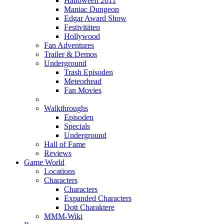
Halloween 2011
Maniac Dungeon
Edgar Award Show
Festivitäten
Hollywood
Fan Adventures
Trailer & Demos
Underground
Trash Episoden
Meteorhead
Fan Movies
Walkthroughs
Episoden
Specials
Underground
Hall of Fame
Reviews
Game World
Locations
Characters
Characters
Expanded Characters
Dott Charaktere
MMM-Wiki