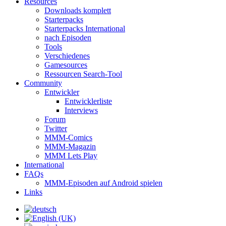
Resources
Downloads komplett
Starterpacks
Starterpacks International
nach Episoden
Tools
Verschiedenes
Gamesources
Ressourcen Search-Tool
Community
Entwickler
Entwicklerliste
Interviews
Forum
Twitter
MMM-Comics
MMM-Magazin
MMM Lets Play
International
FAQs
MMM-Episoden auf Android spielen
Links