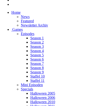
Home
News
Featured
Newsletter Archiv
Games
Episodes
Season 1
Season 2
Season 3
Season 4
Season 5
Season 6
Season 7
Season 8
Season 9
Staffel 10
Staffel 11
Mini Episoden
Specials
Halloween 2005
Halloween 2006
Halloween 2010