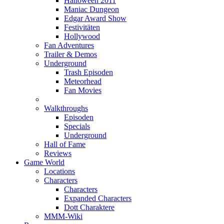
Halloween 2011
Maniac Dungeon
Edgar Award Show
Festivitäten
Hollywood
Fan Adventures
Trailer & Demos
Underground
Trash Episoden
Meteorhead
Fan Movies
Walkthroughs
Episoden
Specials
Underground
Hall of Fame
Reviews
Game World
Locations
Characters
Characters
Expanded Characters
Dott Charaktere
MMM-Wiki