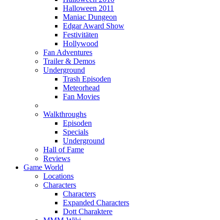
Halloween 2011
Maniac Dungeon
Edgar Award Show
Festivitäten
Hollywood
Fan Adventures
Trailer & Demos
Underground
Trash Episoden
Meteorhead
Fan Movies
Walkthroughs
Episoden
Specials
Underground
Hall of Fame
Reviews
Game World
Locations
Characters
Characters
Expanded Characters
Dott Charaktere