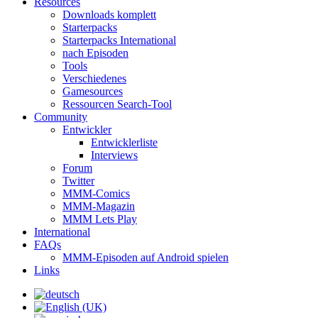
Resources
Downloads komplett
Starterpacks
Starterpacks International
nach Episoden
Tools
Verschiedenes
Gamesources
Ressourcen Search-Tool
Community
Entwickler
Entwicklerliste
Interviews
Forum
Twitter
MMM-Comics
MMM-Magazin
MMM Lets Play
International
FAQs
MMM-Episoden auf Android spielen
Links