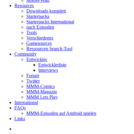
MMM-Wiki
Resources
Downloads komplett
Starterpacks
Starterpacks International
nach Episoden
Tools
Verschiedenes
Gamesources
Ressourcen Search-Tool
Community
Entwickler
Entwicklerliste
Interviews
Forum
Twitter
MMM-Comics
MMM-Magazin
MMM Lets Play
International
FAQs
MMM-Episoden auf Android spielen
Links