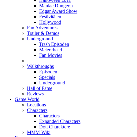
Halloween 2011
Maniac Dungeon
Edgar Award Show
Festivitäten
Hollywood
Fan Adventures
Trailer & Demos
Underground
Trash Episoden
Meteorhead
Fan Movies
Walkthroughs
Episoden
Specials
Underground
Hall of Fame
Reviews
Game World
Locations
Characters
Characters
Expanded Characters
Dott Charaktere
MMM-Wiki