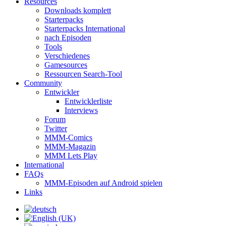
Resources
Downloads komplett
Starterpacks
Starterpacks International
nach Episoden
Tools
Verschiedenes
Gamesources
Ressourcen Search-Tool
Community
Entwickler
Entwicklerliste
Interviews
Forum
Twitter
MMM-Comics
MMM-Magazin
MMM Lets Play
International
FAQs
MMM-Episoden auf Android spielen
Links