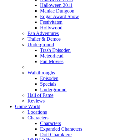
Halloween 2011
Maniac Dungeon
Edgar Award Show
Festivitäten
Hollywood
Fan Adventures
Trailer & Demos
Underground
Trash Episoden
Meteorhead
Fan Movies
Walkthroughs
Episoden
Specials
Underground
Hall of Fame
Reviews
Game World
Locations
Characters
Characters
Expanded Characters
Dott Charaktere