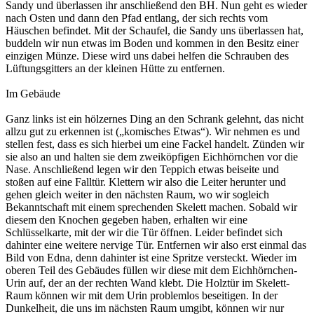
Sandy und überlassen ihr anschließend den BH. Nun geht es wieder
nach Osten und dann den Pfad entlang, der sich rechts vom
Häuschen befindet. Mit der Schaufel, die Sandy uns überlassen hat,
buddeln wir nun etwas im Boden und kommen in den Besitz einer
einzigen Münze. Diese wird uns dabei helfen die Schrauben des
Lüftungsgitters an der kleinen Hütte zu entfernen.
Im Gebäude
Ganz links ist ein hölzernes Ding an den Schrank gelehnt, das nicht
allzu gut zu erkennen ist („komisches Etwas“). Wir nehmen es und
stellen fest, dass es sich hierbei um eine Fackel handelt. Zünden wir
sie also an und halten sie dem zweiköpfigen Eichhörnchen vor die
Nase. Anschließend legen wir den Teppich etwas beiseite und
stoßen auf eine Falltür. Klettern wir also die Leiter herunter und
gehen gleich weiter in den nächsten Raum, wo wir sogleich
Bekanntschaft mit einem sprechenden Skelett machen. Sobald wir
diesem den Knochen gegeben haben, erhalten wir eine
Schlüsselkarte, mit der wir die Tür öffnen. Leider befindet sich
dahinter eine weitere nervige Tür. Entfernen wir also erst einmal das
Bild von Edna, denn dahinter ist eine Spritze versteckt. Wieder im
oberen Teil des Gebäudes füllen wir diese mit dem Eichhörnchen-
Urin auf, der an der rechten Wand klebt. Die Holztür im Skelett-
Raum können wir mit dem Urin problemlos beseitigen. In der
Dunkelheit, die uns im nächsten Raum umgibt, können wir nur