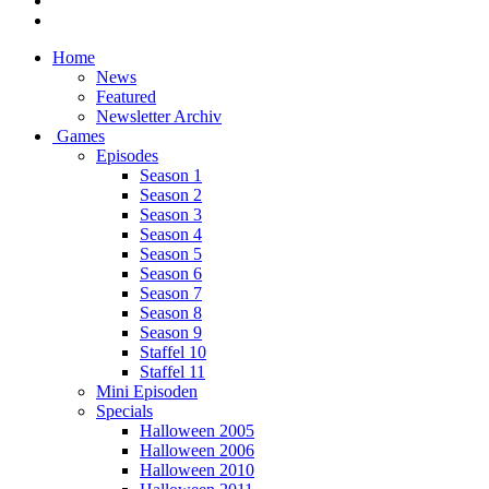
Home
News
Featured
Newsletter Archiv
Games
Episodes
Season 1
Season 2
Season 3
Season 4
Season 5
Season 6
Season 7
Season 8
Season 9
Staffel 10
Staffel 11
Mini Episoden
Specials
Halloween 2005
Halloween 2006
Halloween 2010