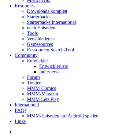
MMM-Wiki
Resources
Downloads komplett
Starterpacks
Starterpacks International
nach Episoden
Tools
Verschiedenes
Gamesources
Ressourcen Search-Tool
Community
Entwickler
Entwicklerliste
Interviews
Forum
Twitter
MMM-Comics
MMM-Magazin
MMM Lets Play
International
FAQs
MMM-Episoden auf Android spielen
Links