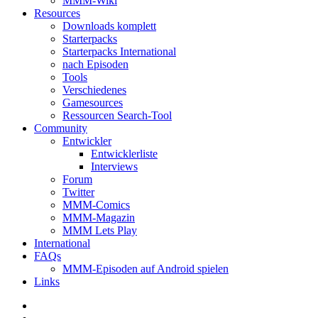
MMM-Wiki
Resources
Downloads komplett
Starterpacks
Starterpacks International
nach Episoden
Tools
Verschiedenes
Gamesources
Ressourcen Search-Tool
Community
Entwickler
Entwicklerliste
Interviews
Forum
Twitter
MMM-Comics
MMM-Magazin
MMM Lets Play
International
FAQs
MMM-Episoden auf Android spielen
Links