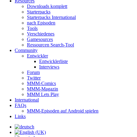
Resources
Downloads komplett
Starterpacks
Starterpacks International
nach Episoden
Tools
Verschiedenes
Gamesources
Ressourcen Search-Tool
Community
Entwickler
Entwicklerliste
Interviews
Forum
Twitter
MMM-Comics
MMM-Magazin
MMM Lets Play
International
FAQs
MMM-Episoden auf Android spielen
Links