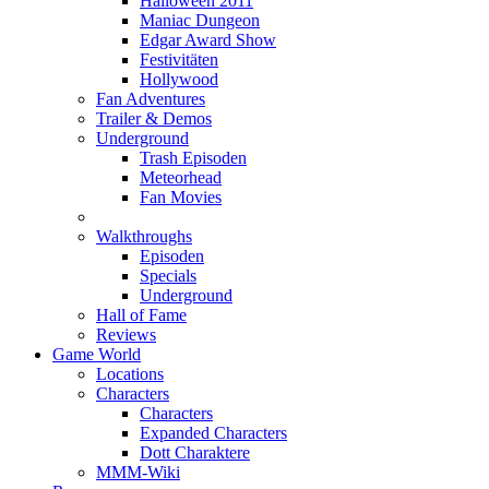
Halloween 2011
Maniac Dungeon
Edgar Award Show
Festivitäten
Hollywood
Fan Adventures
Trailer & Demos
Underground
Trash Episoden
Meteorhead
Fan Movies
Walkthroughs
Episoden
Specials
Underground
Hall of Fame
Reviews
Game World
Locations
Characters
Characters
Expanded Characters
Dott Charaktere
MMM-Wiki