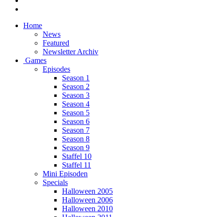
Home
News
Featured
Newsletter Archiv
Games
Episodes
Season 1
Season 2
Season 3
Season 4
Season 5
Season 6
Season 7
Season 8
Season 9
Staffel 10
Staffel 11
Mini Episoden
Specials
Halloween 2005
Halloween 2006
Halloween 2010