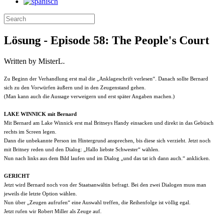
Lösung - Episode 58: The People's Court
Written by MisterL.
Zu Beginn der Verhandlung erst mal die „Anklageschrift verlesen“. Danach sollte Bernard
sich zu den Vorwürfen äußern und in den Zeugenstand gehen.
(Man kann auch die Aussage verweigern und erst später Angaben machen.)
LAKE WINNICK mit Bernard
Mit Bernard am Lake Winnick erst mal Britneys Handy einsacken und direkt in das Gebüsch
rechts im Screen legen.
Dann die unbekannte Person im Hintergrund ansprechen, bis diese sich verzieht. Jetzt noch
mit Britney reden und den Dialog: „Hallo liebste Schwester“ wählen.
Nun nach links aus dem Bild laufen und im Dialog „und das tat ich dann auch.“ anklicken.
GERICHT
Jetzt wird Bernard noch von der Staatsanwältin befragt. Bei den zwei Dialogen muss man
jeweils die letzte Option wählen.
Nun über „Zeugen aufrufen“ eine Auswahl treffen, die Reihenfolge ist völlig egal.
Jetzt rufen wir Robert Miller als Zeuge auf.