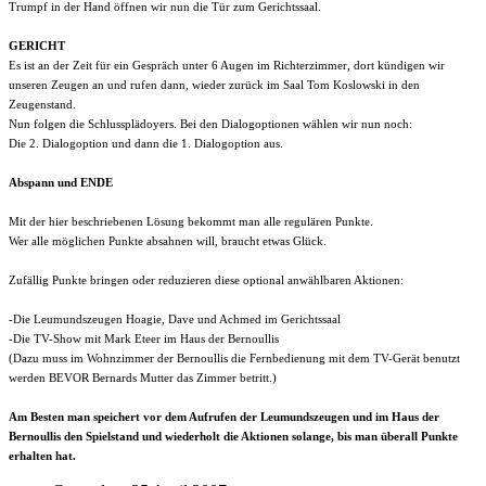
Trumpf in der Hand öffnen wir nun die Tür zum Gerichtssaal.
GERICHT
Es ist an der Zeit für ein Gespräch unter 6 Augen im Richterzimmer, dort kündigen wir
unseren Zeugen an und rufen dann, wieder zurück im Saal Tom Koslowski in den
Zeugenstand.
Nun folgen die Schlussplädoyers. Bei den Dialogoptionen wählen wir nun noch:
Die 2. Dialogoption und dann die 1. Dialogoption aus.
Abspann und ENDE
Mit der hier beschriebenen Lösung bekommt man alle regulären Punkte.
Wer alle möglichen Punkte absahnen will, braucht etwas Glück.
Zufällig Punkte bringen oder reduzieren diese optional anwählbaren Aktionen:
-Die Leumundszeugen Hoagie, Dave und Achmed im Gerichtssaal
-Die TV-Show mit Mark Eteer im Haus der Bernoullis
(Dazu muss im Wohnzimmer der Bernoullis die Fernbedienung mit dem TV-Gerät benutzt
werden BEVOR Bernards Mutter das Zimmer betritt.)
Am Besten man speichert vor dem Aufrufen der Leumundszeugen und im Haus der
Bernoullis den Spielstand und wiederholt die Aktionen solange, bis man überall Punkte
erhalten hat.