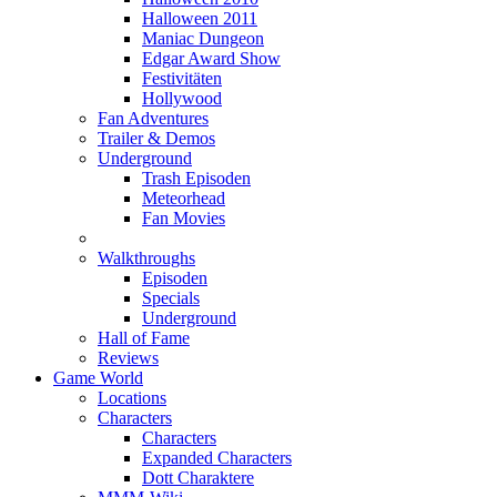
Halloween 2011
Maniac Dungeon
Edgar Award Show
Festivitäten
Hollywood
Fan Adventures
Trailer & Demos
Underground
Trash Episoden
Meteorhead
Fan Movies
Walkthroughs
Episoden
Specials
Underground
Hall of Fame
Reviews
Game World
Locations
Characters
Characters
Expanded Characters
Dott Charaktere