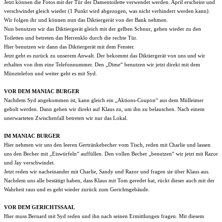
Jetzt können die Fotos mit der Tür der Damentoilette verwendet werden. April erscheint und
verschwindet gleich wieder (1 Punkt wird abgezogen, was nicht verhindert werden kann).
Wir folgen ihr und können nun das Diktiergerät von der Bank nehmen.
Nun benutzen wir das Diktiergerät gleich mit der gelben Schnur, gehen wieder zu den
Toiletten und betreten das Herrenklo durch die rechte Tür.
Hier benutzen wir dann das Diktiergerät mit dem Fenster.
Jetzt geht es zurück zu unserem Anwalt. Der bekommt das Diktiergerät von uns und wir
erhalten von ihm eine Telefonnummer. Den „Dime“ benutzen wir jetzt direkt mit dem
Münztelefon und weiter geht es mit Syd.
VOR DEM MANIAC BURGER
Nachdem Syd angekommen ist, kann gleich ein „Aktions-Coupon“ aus dem Mülleimer
geholt werden. Dann gehen wir direkt auf Klaus zu, um ihn zu belauschen. Nach einem
unerwarteten Zwischenfall betreten wir nur das Lokal.
IM MANIAC BURGER
Hier nehmen wir uns den leeren Gertränkebecher vom Tisch, reden mit Charlie und lassen
uns den Becher mit „Eiswürfeln“ auffüllen. Den vollen Becher „benutzen“ wir jetzt mit Razor
und Jay verschwindet.
Jetzt reden wir nacheinander mit Charlie, Sandy und Razor und fragen sie über Klaus aus.
Nachdem uns alle bestätigt haben, dass Klaus mit Tom geredet hat, rückt dieser auch mit der
Wahrheit raus und es geht wieder zurück zum Gerichtsgebäude.
VOR DEM GERICHTSSAAL
Hier muss Bernard mit Syd reden und ihn nach seinen Ermittlungen fragen. Mit diesem