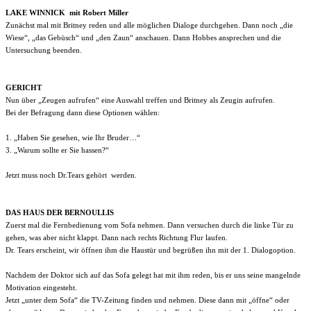
LAKE WINNICK mit Robert Miller
Zunächst mal mit Britney reden und alle möglichen Dialoge durchgehen. Dann noch „die
Wiese“, „das Gebüsch“ und „den Zaun“ anschauen. Dann Hobbes ansprechen und die
Untersuchung beenden.
GERICHT
Nun über „Zeugen aufrufen“ eine Auswahl treffen und Britney als Zeugin aufrufen.
Bei der Befragung dann diese Optionen wählen:
1. „Haben Sie gesehen, wie Ihr Bruder…“
3. „Warum sollte er Sie hassen?“
Jetzt muss noch Dr.Tears gehört werden.
DAS HAUS DER BERNOULLIS
Zuerst mal die Fernbedienung vom Sofa nehmen. Dann versuchen durch die linke Tür zu
gehen, was aber nicht klappt. Dann nach rechts Richtung Flur laufen.
Dr. Tears erscheint, wir öffnen ihm die Haustür und begrüßen ihn mit der 1. Dialogoption.
Nachdem der Doktor sich auf das Sofa gelegt hat mit ihm reden, bis er uns seine mangelnde
Motivation eingesteht.
Jetzt „unter dem Sofa“ die TV-Zeitung finden und nehmen. Diese dann mit „öffne“ oder