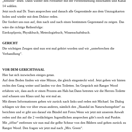
„benutze“ lesen. Dann wieder den Fernseher mit der Fernbedienung einschalten und Kanal
14 wählen.
Jetzt noch mal Dr. Tears ansprechen und danach alle Gegenstände aus dem Umzugskarton
holen und wieder mit dem Doktor reden.
Der fordert uns nun auf, ihm nach und nach einen bestimmen Gegenstand zu zeigen. Das
wäre die richtige Reihenfolge:
Eierkopfpreis; Physikbuch; Meteologiebuch; Wissenschaftsbuch.
GERICHT
Die wichtigen Zeugen sind nun erst mal gehört worden und wir „unterbrechen die
Verhandlung“.
VOR DEM GERICHTSSAAL
Hier hat sich inzwischen einiges getan.
Auf dem Boden finden wir eine Münze, die gleich eingesteckt wird. Jetzt gehen wir hinten
rechts den Gang weiter und landen vor den Toiletten. Im Gespräch mit Ranger Wood
erfahren wir, dass auch er einen Prozess am Hals hat.
Dann betreten wir die Herren-Toilette
und schauen uns Klaus und Jay erst mal an.
Mit diesen Informationen gehen wir zurück nach links und reden mit Michael. Im Dialog
schlagen wir ihm vor über etwas anderes, nämlich den „Skandal im Naturschutzgebiet“ zu
berichten und er gibt uns darauf ein Bündel mit Fotos.Wenn wir jetzt mit unserem Anwalt
reden und ihn auf die 2 verdächtigen Jugendlichen ansprechen gibt’s noch mal Punkte.
Mit „öffne“ entfernen wir nun mal die gelbe Schnur von den Bildern und gehen zurück zu
Ranger Wood. Den fragen wir jetzt mal nach „Mrs. Green“.