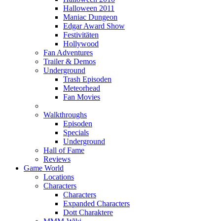
Halloween 2011
Maniac Dungeon
Edgar Award Show
Festivitäten
Hollywood
Fan Adventures
Trailer & Demos
Underground
Trash Episoden
Meteorhead
Fan Movies
Walkthroughs
Episoden
Specials
Underground
Hall of Fame
Reviews
Game World
Locations
Characters
Characters
Expanded Characters
Dott Charaktere