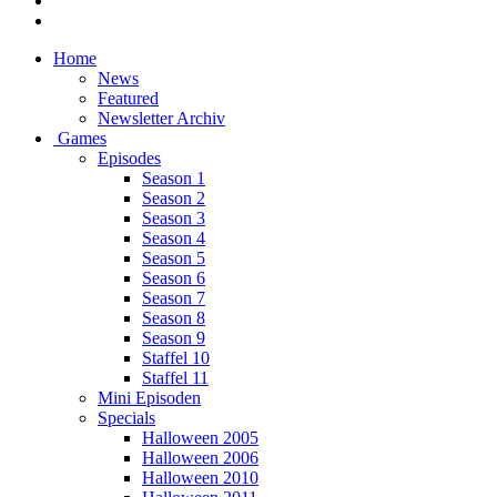
Home
News
Featured
Newsletter Archiv
Games
Episodes
Season 1
Season 2
Season 3
Season 4
Season 5
Season 6
Season 7
Season 8
Season 9
Staffel 10
Staffel 11
Mini Episoden
Specials
Halloween 2005
Halloween 2006
Halloween 2010