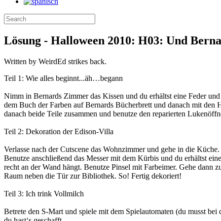
Lösung - Halloween 2010: H03: Und Bernar
Written by WeirdEd strikes back.
Teil 1: Wie alles beginnt...äh…begann
Nimm in Bernards Zimmer das Kissen und du erhältst eine Feder und ö
dem Buch der Farben auf Bernards Bücherbrett und danach mit den 
danach beide Teile zusammen und benutze den reparierten Lukenöff
Teil 2: Dekoration der Edison-Villa
Verlasse nach der Cutscene das Wohnzimmer und gehe in die Küche. D
Benutze anschließend das Messer mit dem Kürbis und du erhältst eine
recht an der Wand hängt. Benutze Pinsel mit Farbeimer. Gehe dann z
Raum neben die Tür zur Bibliothek. So! Fertig dekoriert!
Teil 3: Ich trink Vollmilch
Betrete den S-Mart und spiele mit dem Spielautomaten (du musst bei 
du hast‘s geschafft.