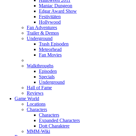
Halloween 2011
Maniac Dungeon
Edgar Award Show
Festivitäten
Hollywood
Fan Adventures
Trailer & Demos
Underground
Trash Episoden
Meteorhead
Fan Movies
Walkthroughs
Episoden
Specials
Underground
Hall of Fame
Reviews
Game World
Locations
Characters
Characters
Expanded Characters
Dott Charaktere
MMM-Wiki