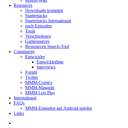
MMM-Wiki
Resources
Downloads komplett
Starterpacks
Starterpacks International
nach Episoden
Tools
Verschiedenes
Gamesources
Ressourcen Search-Tool
Community
Entwickler
Entwicklerliste
Interviews
Forum
Twitter
MMM-Comics
MMM-Magazin
MMM Lets Play
International
FAQs
MMM-Episoden auf Android spielen
Links