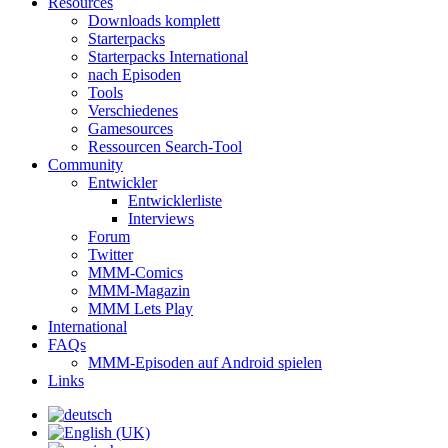
Resources
Downloads komplett
Starterpacks
Starterpacks International
nach Episoden
Tools
Verschiedenes
Gamesources
Ressourcen Search-Tool
Community
Entwickler
Entwicklerliste
Interviews
Forum
Twitter
MMM-Comics
MMM-Magazin
MMM Lets Play
International
FAQs
MMM-Episoden auf Android spielen
Links