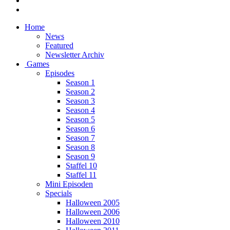
Home
News
Featured
Newsletter Archiv
Games
Episodes
Season 1
Season 2
Season 3
Season 4
Season 5
Season 6
Season 7
Season 8
Season 9
Staffel 10
Staffel 11
Mini Episoden
Specials
Halloween 2005
Halloween 2006
Halloween 2010