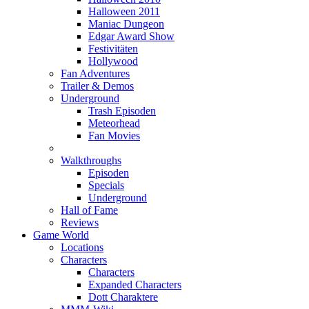
Halloween 2011
Maniac Dungeon
Edgar Award Show
Festivitäten
Hollywood
Fan Adventures
Trailer & Demos
Underground
Trash Episoden
Meteorhead
Fan Movies
Walkthroughs
Episoden
Specials
Underground
Hall of Fame
Reviews
Game World
Locations
Characters
Characters
Expanded Characters
Dott Charaktere