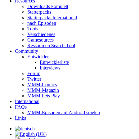
Resources
Downloads komplett
Starterpacks
Starterpacks International
nach Episoden
Tools
Verschiedenes
Gamesources
Ressourcen Search-Tool
Community
Entwickler
Entwicklerliste
Interviews
Forum
Twitter
MMM-Comics
MMM-Magazin
MMM Lets Play
International
FAQs
MMM-Episoden auf Android spielen
Links