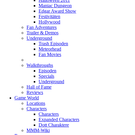
Halloween 2011
Maniac Dungeon
Edgar Award Show
Festivitäten
Hollywood
Fan Adventures
Trailer & Demos
Underground
Trash Episoden
Meteorhead
Fan Movies
Walkthroughs
Episoden
Specials
Underground
Hall of Fame
Reviews
Game World
Locations
Characters
Characters
Expanded Characters
Dott Charaktere
MMM-Wiki