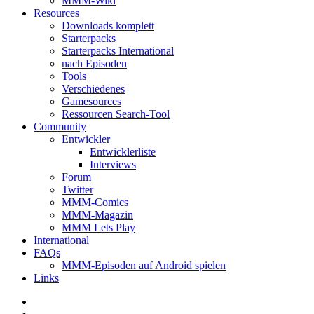
MMM-Wiki
Resources
Downloads komplett
Starterpacks
Starterpacks International
nach Episoden
Tools
Verschiedenes
Gamesources
Ressourcen Search-Tool
Community
Entwickler
Entwicklerliste
Interviews
Forum
Twitter
MMM-Comics
MMM-Magazin
MMM Lets Play
International
FAQs
MMM-Episoden auf Android spielen
Links