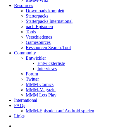
MMM-Wiki
Resources
Downloads komplett
Starterpacks
Starterpacks International
nach Episoden
Tools
Verschiedenes
Gamesources
Ressourcen Search-Tool
Community
Entwickler
Entwicklerliste
Interviews
Forum
Twitter
MMM-Comics
MMM-Magazin
MMM Lets Play
International
FAQs
MMM-Episoden auf Android spielen
Links