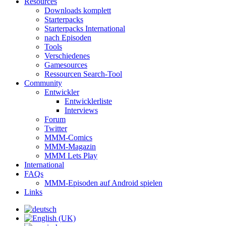
Resources
Downloads komplett
Starterpacks
Starterpacks International
nach Episoden
Tools
Verschiedenes
Gamesources
Ressourcen Search-Tool
Community
Entwickler
Entwicklerliste
Interviews
Forum
Twitter
MMM-Comics
MMM-Magazin
MMM Lets Play
International
FAQs
MMM-Episoden auf Android spielen
Links