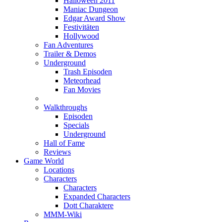
Halloween 2011
Maniac Dungeon
Edgar Award Show
Festivitäten
Hollywood
Fan Adventures
Trailer & Demos
Underground
Trash Episoden
Meteorhead
Fan Movies
Walkthroughs
Episoden
Specials
Underground
Hall of Fame
Reviews
Game World
Locations
Characters
Characters
Expanded Characters
Dott Charaktere
MMM-Wiki