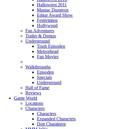
Halloween 2011
Maniac Dungeon
Edgar Award Show
Festivitäten
Hollywood
Fan Adventures
Trailer & Demos
Underground
Trash Episoden
Meteorhead
Fan Movies
Walkthroughs
Episoden
Specials
Underground
Hall of Fame
Reviews
Game World
Locations
Characters
Characters
Expanded Characters
Dott Charaktere