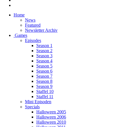
Home
News
Featured
Newsletter Archiv
Games
Episodes
Season 1
Season 2
Season 3
Season 4
Season 5
Season 6
Season 7
Season 8
Season 9
Staffel 10
Staffel 11
Mini Episoden
Specials
Halloween 2005
Halloween 2006
Halloween 2010