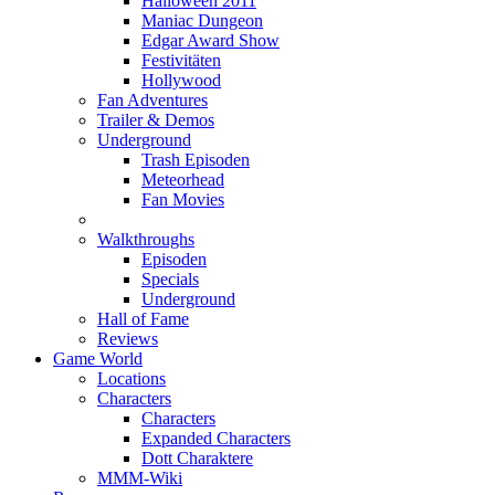
Halloween 2011
Maniac Dungeon
Edgar Award Show
Festivitäten
Hollywood
Fan Adventures
Trailer & Demos
Underground
Trash Episoden
Meteorhead
Fan Movies
Walkthroughs
Episoden
Specials
Underground
Hall of Fame
Reviews
Game World
Locations
Characters
Characters
Expanded Characters
Dott Charaktere
MMM-Wiki