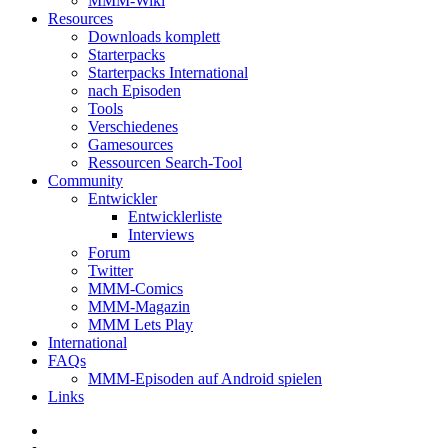
MMM-Wiki
Resources
Downloads komplett
Starterpacks
Starterpacks International
nach Episoden
Tools
Verschiedenes
Gamesources
Ressourcen Search-Tool
Community
Entwickler
Entwicklerliste
Interviews
Forum
Twitter
MMM-Comics
MMM-Magazin
MMM Lets Play
International
FAQs
MMM-Episoden auf Android spielen
Links