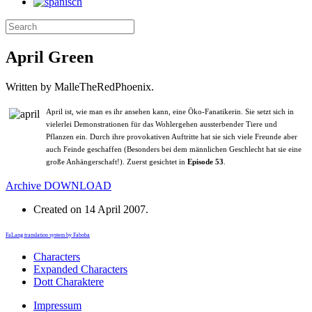
April Green
Written by MalleTheRedPhoenix.
April ist, wie man es ihr ansehen kann, eine Öko-Fanatikerin. Sie setzt sich in
vielerlei Demonstrationen für das Wohlergehen aussterbender Tiere und
Pflanzen ein. Durch ihre provokativen Auftritte hat sie sich viele Freunde aber
auch Feinde geschaffen (Besonders bei dem männlichen Geschlecht hat sie eine
große Anhängerschaft!). Zuerst gesichtet in
Episode 53
.
Archive
DOWNLOAD
Created on
14 April 2007
.
FaLang translation system by Faboba
Characters
Expanded Characters
Dott Charaktere
Impressum