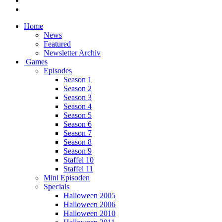
Home
News
Featured
Newsletter Archiv
Games
Episodes
Season 1
Season 2
Season 3
Season 4
Season 5
Season 6
Season 7
Season 8
Season 9
Staffel 10
Staffel 11
Mini Episoden
Specials
Halloween 2005
Halloween 2006
Halloween 2010