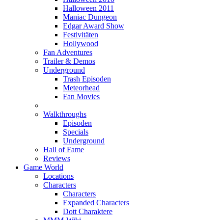
Halloween 2011
Maniac Dungeon
Edgar Award Show
Festivitäten
Hollywood
Fan Adventures
Trailer & Demos
Underground
Trash Episoden
Meteorhead
Fan Movies
Walkthroughs
Episoden
Specials
Underground
Hall of Fame
Reviews
Game World
Locations
Characters
Characters
Expanded Characters
Dott Charaktere