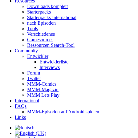
Resources
Downloads komplett
Starterpacks
Starterpacks International
nach Episoden
Tools
Verschiedenes
Gamesources
Ressourcen Search-Tool
Community
Entwickler
Entwicklerliste
Interviews
Forum
Twitter
MMM-Comics
MMM-Magazin
MMM Lets Play
International
FAQs
MMM-Episoden auf Android spielen
Links