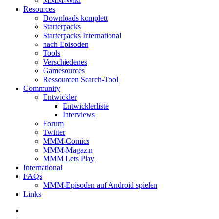
MMM-Wiki
Resources
Downloads komplett
Starterpacks
Starterpacks International
nach Episoden
Tools
Verschiedenes
Gamesources
Ressourcen Search-Tool
Community
Entwickler
Entwicklerliste
Interviews
Forum
Twitter
MMM-Comics
MMM-Magazin
MMM Lets Play
International
FAQs
MMM-Episoden auf Android spielen
Links