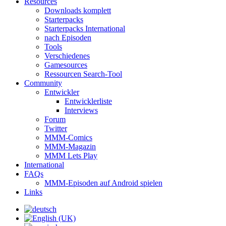
Resources
Downloads komplett
Starterpacks
Starterpacks International
nach Episoden
Tools
Verschiedenes
Gamesources
Ressourcen Search-Tool
Community
Entwickler
Entwicklerliste
Interviews
Forum
Twitter
MMM-Comics
MMM-Magazin
MMM Lets Play
International
FAQs
MMM-Episoden auf Android spielen
Links