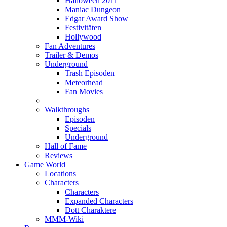
Halloween 2011
Maniac Dungeon
Edgar Award Show
Festivitäten
Hollywood
Fan Adventures
Trailer & Demos
Underground
Trash Episoden
Meteorhead
Fan Movies
Walkthroughs
Episoden
Specials
Underground
Hall of Fame
Reviews
Game World
Locations
Characters
Characters
Expanded Characters
Dott Charaktere
MMM-Wiki