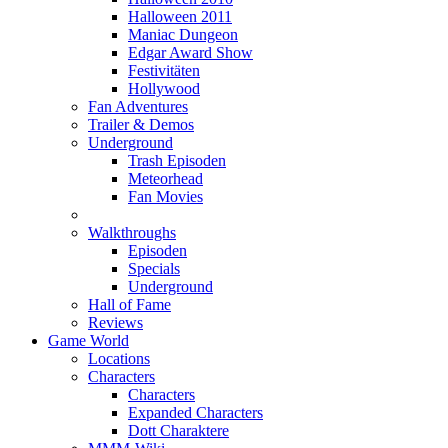
Halloween 2011
Maniac Dungeon
Edgar Award Show
Festivitäten
Hollywood
Fan Adventures
Trailer & Demos
Underground
Trash Episoden
Meteorhead
Fan Movies
Walkthroughs
Episoden
Specials
Underground
Hall of Fame
Reviews
Game World
Locations
Characters
Characters
Expanded Characters
Dott Charaktere