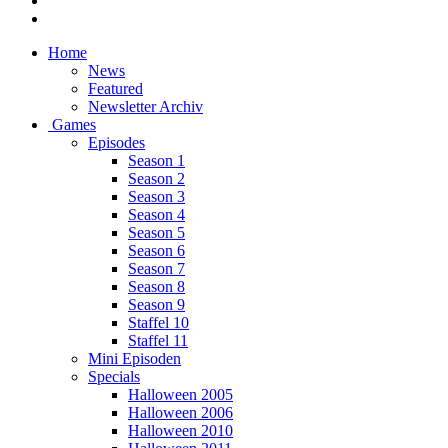
Home
News
Featured
Newsletter Archiv
Games
Episodes
Season 1
Season 2
Season 3
Season 4
Season 5
Season 6
Season 7
Season 8
Season 9
Staffel 10
Staffel 11
Mini Episoden
Specials
Halloween 2005
Halloween 2006
Halloween 2010